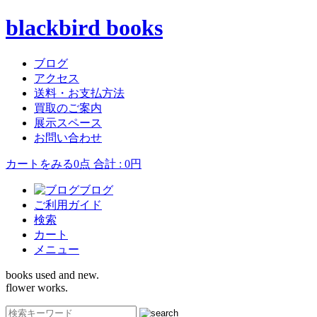
blackbird books
ブログ
アクセス
送料・お支払方法
買取のご案内
展示スペース
お問い合わせ
カートをみる
0点 合計 : 0円
ブログ
ご利用ガイド
検索
カート
メニュー
books used and new.
flower works.