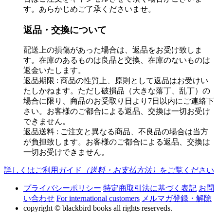
す。あらかじめご了承くださいませ。
返品・交換について
配送上の損傷があった場合は、返品をお受け致しま
す。在庫のあるものは良品と交換、在庫のないものは
返金いたします。
返品期限 : 商品の性質上、原則として返品はお受けい
たしかねます。ただし破損品（大きな落丁、乱丁）の
場合に限り、商品のお受取り日より7日以内にご連絡下
さい。お客様のご都合による返品、交換は一切お受け
できません。
返品送料 : ご注文と異なる商品、不良品の場合は当方
が負担致します。お客様のご都合による返品、交換は
一切お受けできません。
詳しくはご利用ガイド
（送料・お支払方法）
をご覧ください
プライバシーポリシー
特定商取引法に基づく表記
お問
い合わせ
For international customers
メルマガ登録・解除
copyright © blackbird books all rights reserveds.