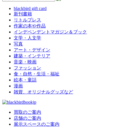
blackbird gift card
新刊書籍
リトルプレス
作家の本や作品
インデペンデントマガジン＆ブック
文学・人文学
写真
アート・デザイン
建築・インテリア
音楽・映画
ファッション
食・自然・生活・福祉
絵本・童話
漫画
雑貨、オリジナルグッズなど
買取のご案内
店舗のご案内
展示スペースのご案内