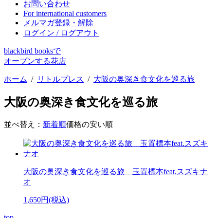
お問い合わせ
For international customers
メルマガ登録・解除
ログイン / ログアウト
blackbird booksで
オープンする花店
ホーム
/
リトルプレス
/
大阪の奥深き食文化を巡る旅
大阪の奥深き食文化を巡る旅
並べ替え：
新着順
価格の安い順
大阪の奥深き食文化を巡る旅 玉置標本feat.スズキナ
オ
1,650円(税込)
top