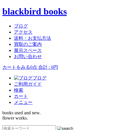
blackbird books
ブログ
アクセス
送料・お支払方法
買取のご案内
展示スペース
お問い合わせ
カートをみる
0点 合計 : 0円
ブログ
ご利用ガイド
検索
カート
メニュー
books used and new.
flower works.