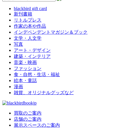
blackbird gift card
新刊書籍
リトルプレス
作家の本や作品
インデペンデントマガジン＆ブック
文学・人文学
写真
アート・デザイン
建築・インテリア
音楽・映画
ファッション
食・自然・生活・福祉
絵本・童話
漫画
雑貨、オリジナルグッズなど
買取のご案内
店舗のご案内
展示スペースのご案内