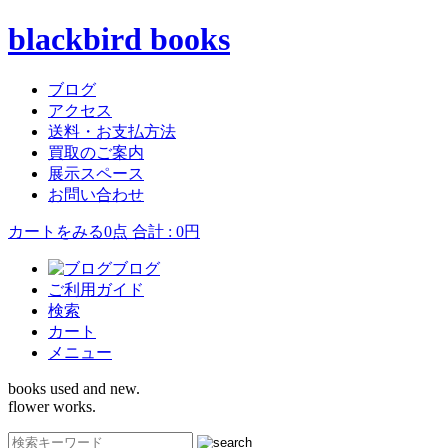
blackbird books
ブログ
アクセス
送料・お支払方法
買取のご案内
展示スペース
お問い合わせ
カートをみる
0点 合計 : 0円
ブログ
ご利用ガイド
検索
カート
メニュー
books used and new.
flower works.