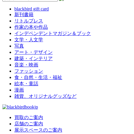
blackbird gift card
新刊書籍
リトルプレス
作家の本や作品
インデペンデントマガジン＆ブック
文学・人文学
写真
アート・デザイン
建築・インテリア
音楽・映画
ファッション
食・自然・生活・福祉
絵本・童話
漫画
雑貨、オリジナルグッズなど
買取のご案内
店舗のご案内
展示スペースのご案内