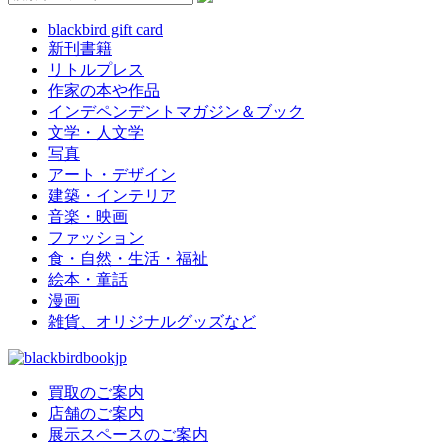
blackbird gift card
新刊書籍
リトルプレス
作家の本や作品
インデペンデントマガジン＆ブック
文学・人文学
写真
アート・デザイン
建築・インテリア
音楽・映画
ファッション
食・自然・生活・福祉
絵本・童話
漫画
雑貨、オリジナルグッズなど
買取のご案内
店舗のご案内
展示スペースのご案内