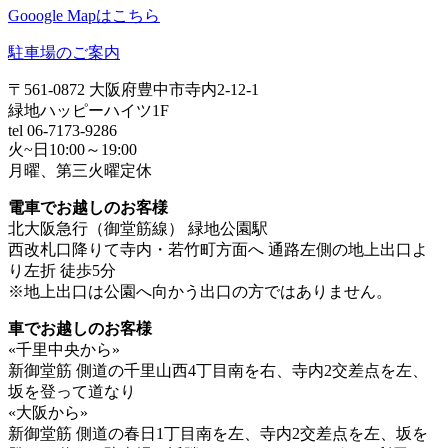
Gooogle Mapはこちら
駐車場のご案内
〒561-0872 大阪府豊中市寺内2-12-1
緑地ハッピーハイツ1F
tel 06-7173-9286
火~日10:00～19:00
月曜、第三火曜定休
電車でお越しのお客様
北大阪急行（御堂筋線） 緑地公園駅
西改札口降りて寺内・若竹町方面へ 通路左側の地上出口よ
り左折 徒歩5分
※地上出口は公園へ向かう出口の方ではありません。
車でお越しのお客様
«千里中央から»
新御堂筋 側道の千里山西4丁目南を右、寺内2交差点を左、
坂を登って道なり
«大阪から»
新御堂筋 側道の春日1丁目南を左、寺内2交差点を左、坂を