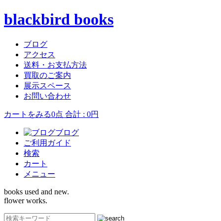
blackbird books
ブログ
アクセス
送料・お支払方法
買取のご案内
展示スペース
お問い合わせ
カートをみる
0点 合計 : 0円
ブログ
ご利用ガイド
検索
カート
メニュー
books used and new.
flower works.