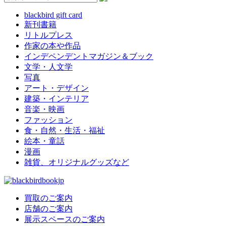
blackbird gift card
新刊書籍
リトルプレス
作家の本や作品
インデペンデントマガジン＆ブック
文学・人文学
写真
アート・デザイン
建築・インテリア
音楽・映画
ファッション
食・自然・生活・福祉
絵本・童話
漫画
雑貨、オリジナルグッズなど
買取のご案内
店舗のご案内
展示スペースのご案内