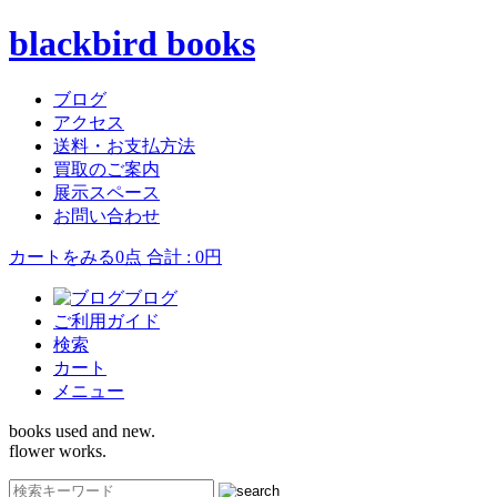
blackbird books
ブログ
アクセス
送料・お支払方法
買取のご案内
展示スペース
お問い合わせ
カートをみる
0点 合計 : 0円
ブログ
ご利用ガイド
検索
カート
メニュー
books used and new.
flower works.