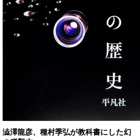
澁澤龍彦、種村季弘が教科書にした幻