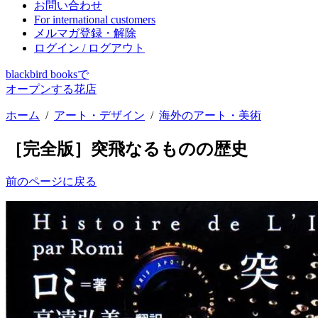
お問い合わせ
For international customers
メルマガ登録・解除
ログイン / ログアウト
blackbird booksで
オープンする花店
ホーム
/
アート・デザイン
/
海外のアート・美術
［完全版］突飛なるものの歴史
前のページに戻る