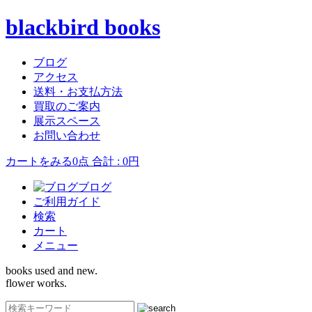
blackbird books
ブログ
アクセス
送料・お支払方法
買取のご案内
展示スペース
お問い合わせ
カートをみる
0点 合計 : 0円
ブログ
ご利用ガイド
検索
カート
メニュー
books used and new.
flower works.