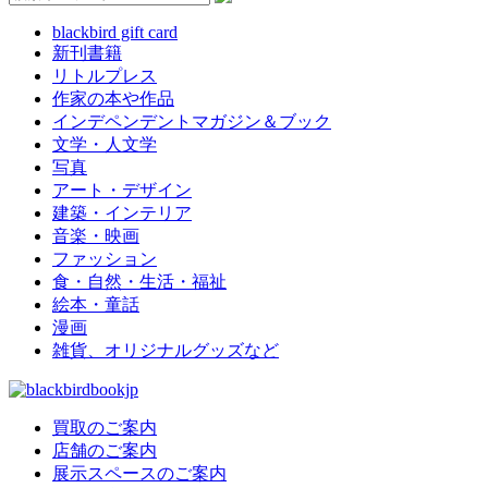
blackbird gift card
新刊書籍
リトルプレス
作家の本や作品
インデペンデントマガジン＆ブック
文学・人文学
写真
アート・デザイン
建築・インテリア
音楽・映画
ファッション
食・自然・生活・福祉
絵本・童話
漫画
雑貨、オリジナルグッズなど
買取のご案内
店舗のご案内
展示スペースのご案内