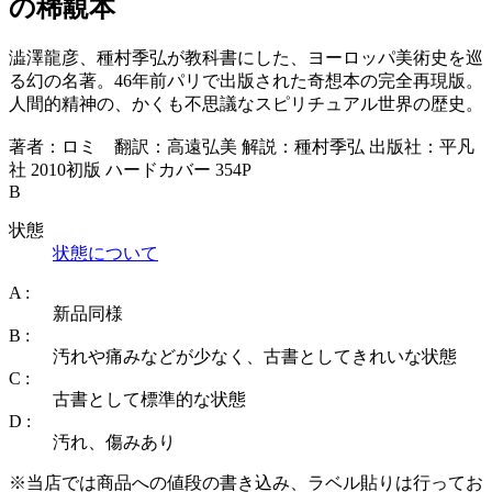
の稀覯本
澁澤龍彦、種村季弘が教科書にした、ヨーロッパ美術史を巡
る幻の名著。46年前パリで出版された奇想本の完全再現版。
人間的精神の、かくも不思議なスピリチュアル世界の歴史。
著者：ロミ 翻訳：高遠弘美 解説：種村季弘 出版社：平凡
社 2010初版 ハードカバー 354P
B
状態
状態について
A :
新品同様
B :
汚れや痛みなどが少なく、古書としてきれいな状態
C :
古書として標準的な状態
D :
汚れ、傷みあり
※当店では商品への値段の書き込み、ラベル貼りは行ってお