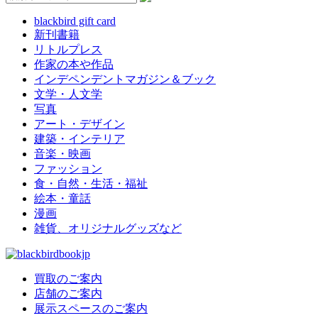
blackbird gift card
新刊書籍
リトルプレス
作家の本や作品
インデペンデントマガジン＆ブック
文学・人文学
写真
アート・デザイン
建築・インテリア
音楽・映画
ファッション
食・自然・生活・福祉
絵本・童話
漫画
雑貨、オリジナルグッズなど
買取のご案内
店舗のご案内
展示スペースのご案内