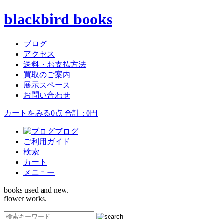
blackbird books
ブログ
アクセス
送料・お支払方法
買取のご案内
展示スペース
お問い合わせ
カートをみる
0点 合計 : 0円
ブログ
ご利用ガイド
検索
カート
メニュー
books used and new.
flower works.