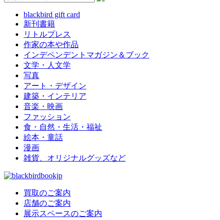
blackbird gift card
新刊書籍
リトルプレス
作家の本や作品
インデペンデントマガジン＆ブック
文学・人文学
写真
アート・デザイン
建築・インテリア
音楽・映画
ファッション
食・自然・生活・福祉
絵本・童話
漫画
雑貨、オリジナルグッズなど
買取のご案内
店舗のご案内
展示スペースのご案内