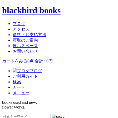
blackbird books
ブログ
アクセス
送料・お支払方法
買取のご案内
展示スペース
お問い合わせ
カートをみる
0点 合計 : 0円
ブログ
ご利用ガイド
検索
カート
メニュー
books used and new.
flower works.