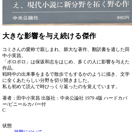
大きな影響を与え続ける傑作
コミさんの愛称で親しまれ、膨大な著作、翻訳書を遺した田
中小実昌。
「ポロポロ」は保坂和志をはじめ、多くの人に影響を与えた
作品。
戦時中の出来事をまるで散歩でもするかのように描き、文学
に全くあたらしい分野を切り開きました。
私も初めて読んで時ひっくり返ったのを覚えています。
著者：田中小実昌 出版社：中央公論社 1979 4版 ハードカバ
ー/ビニールカバー付
C
状態
状態について