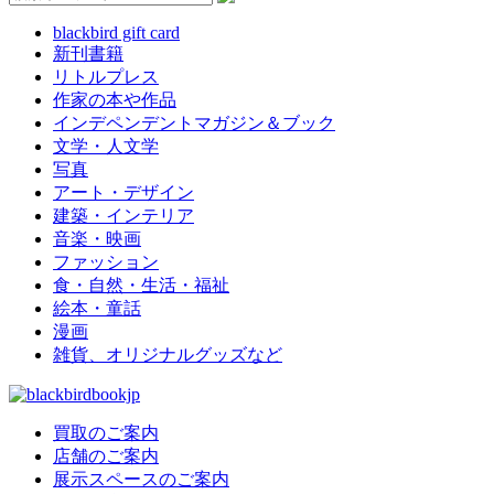
blackbird gift card
新刊書籍
リトルプレス
作家の本や作品
インデペンデントマガジン＆ブック
文学・人文学
写真
アート・デザイン
建築・インテリア
音楽・映画
ファッション
食・自然・生活・福祉
絵本・童話
漫画
雑貨、オリジナルグッズなど
買取のご案内
店舗のご案内
展示スペースのご案内