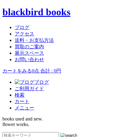
blackbird books
ブログ
アクセス
送料・お支払方法
買取のご案内
展示スペース
お問い合わせ
カートをみる
0点 合計 : 0円
ブログ
ご利用ガイド
検索
カート
メニュー
books used and new.
flower works.