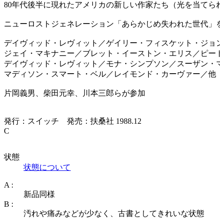
80年代後半に現れたアメリカの新しい作家たち（光を当てら
ニューロストジェネレーション「あらかじめ失われた世代」
デイヴィッド・レヴィット／ゲイリー・フィスケット・ジョ
ジェイ・マキナニー／ブレット・イーストン・エリス／ピー
デイヴィッド・レヴィット／モナ・シンプソン／スーザン・
マディソン・スマート・ベル／レイモンド・カーヴァー／他
片岡義男、柴田元幸、川本三郎らが参加
発行：スイッチ 発売：扶桑社 1988.12
C
状態
状態について
A :
新品同様
B :
汚れや痛みなどが少なく、古書としてきれいな状態