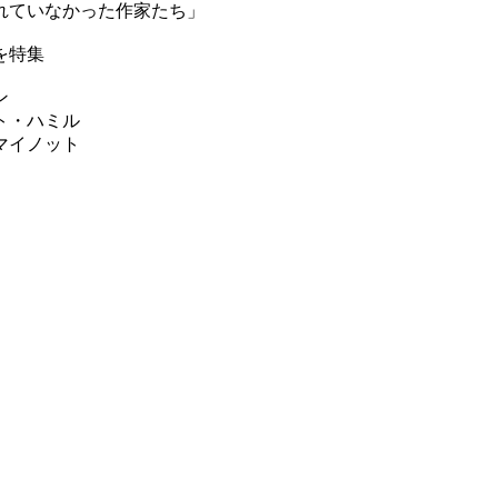
れていなかった作家たち」
を特集
ン
ト・ハミル
マイノット