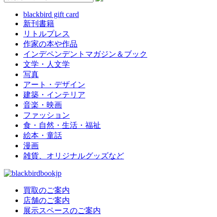
blackbird gift card
新刊書籍
リトルプレス
作家の本や作品
インデペンデントマガジン＆ブック
文学・人文学
写真
アート・デザイン
建築・インテリア
音楽・映画
ファッション
食・自然・生活・福祉
絵本・童話
漫画
雑貨、オリジナルグッズなど
買取のご案内
店舗のご案内
展示スペースのご案内