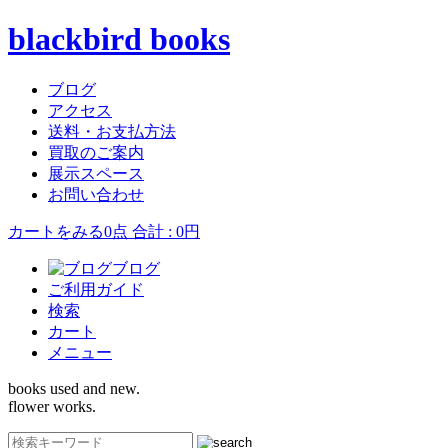
blackbird books
ブログ
アクセス
送料・お支払方法
買取のご案内
展示スペース
お問い合わせ
カートをみる
0点 合計 : 0円
ブログ
ご利用ガイド
検索
カート
メニュー
books used and new.
flower works.