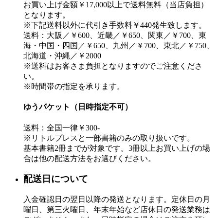
お買い上げ金額￥17,000以上で送料無料（当店負担）
となります。
※下記送料以外に代引き手数料￥440発生致します。
送料：大阪／￥600、近畿／￥650、関東／￥700、東
海・中国・四国／￥650、九州／￥700、東北／￥750、
北海道・沖縄／￥2000
※送料はお客さま負担となりますのでご注意くださ
い。
※時間帯の指定を承ります。
ゆうパケット（日時指定不可）
送料：全国一律￥300-
※リトルプレスと一部書籍のみの取り扱いです。
基本書籍2冊までが対象です。3冊以上お買い上げの場
合は他の配送方法をお選びください。
配送日について
入金確認日の翌日以降の発送となります。定休日の月
曜日、第三火曜日、年末年始など店休日の発送業務は