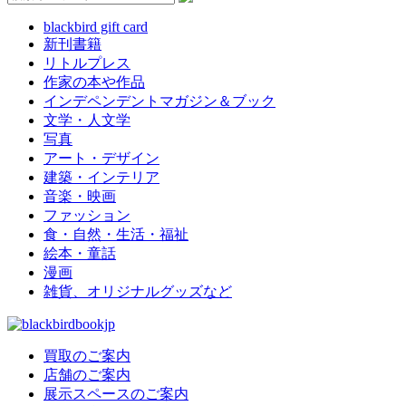
blackbird gift card
新刊書籍
リトルプレス
作家の本や作品
インデペンデントマガジン＆ブック
文学・人文学
写真
アート・デザイン
建築・インテリア
音楽・映画
ファッション
食・自然・生活・福祉
絵本・童話
漫画
雑貨、オリジナルグッズなど
買取のご案内
店舗のご案内
展示スペースのご案内