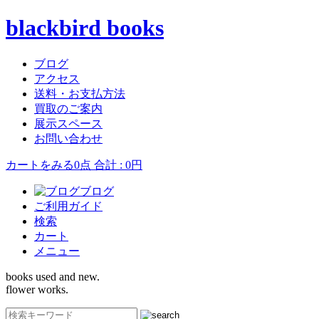
blackbird books
ブログ
アクセス
送料・お支払方法
買取のご案内
展示スペース
お問い合わせ
カートをみる
0点 合計 : 0円
ブログ
ご利用ガイド
検索
カート
メニュー
books used and new.
flower works.