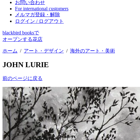
お問い合わせ
For international customers
メルマガ登録・解除
ログイン / ログアウト
blackbird booksで
オープンする花店
ホーム
/
アート・デザイン
/
海外のアート・美術
JOHN LURIE
前のページに戻る