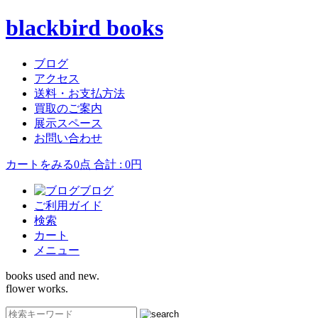
blackbird books
ブログ
アクセス
送料・お支払方法
買取のご案内
展示スペース
お問い合わせ
カートをみる
0点 合計 : 0円
ブログ
ご利用ガイド
検索
カート
メニュー
books used and new.
flower works.