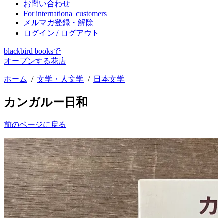
お問い合わせ
For international customers
メルマガ登録・解除
ログイン / ログアウト
blackbird booksで
オープンする花店
ホーム
/
文学・人文学
/
日本文学
カンガルー日和
前のページに戻る