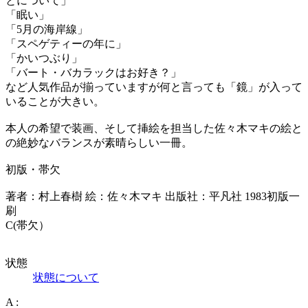
とについて」
「眠い」
「5月の海岸線」
「スペゲティーの年に」
「かいつぶり」
「バート・バカラックはお好き？」
など人気作品が揃っていますが何と言っても「鏡」が入って
いることが大きい。
本人の希望で装画、そして挿絵を担当した佐々木マキの絵と
の絶妙なバランスが素晴らしい一冊。
初版・帯欠
著者：村上春樹 絵：佐々木マキ 出版社：平凡社 1983初版一
刷
C(帯欠）
状態
状態について
A :