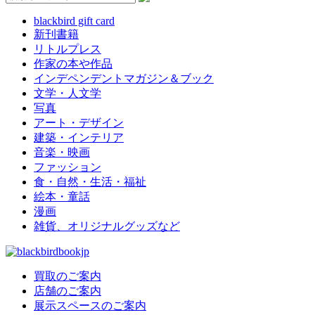
blackbird gift card
新刊書籍
リトルプレス
作家の本や作品
インデペンデントマガジン＆ブック
文学・人文学
写真
アート・デザイン
建築・インテリア
音楽・映画
ファッション
食・自然・生活・福祉
絵本・童話
漫画
雑貨、オリジナルグッズなど
買取のご案内
店舗のご案内
展示スペースのご案内