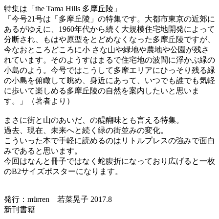
特集は「the Tama Hills 多摩丘陵」
「今号21号は「多摩丘陵」の特集です。大都市東京の近郊に
あるがゆえに、1960年代から続く大規模住宅地開発によって
分断され、もはや原型をとどめなくなった多摩丘陵ですが、
今なおところどころに小 さな山や緑地や農地や公園が残さ
れています。そのようすはまるで住宅地の波間に浮かぶ緑の
小島のよう。今号ではこうして多摩エリアにひっそり残る緑
の小島を俯瞰して眺め、身近にあって、いつでも誰でも気軽
に歩いて楽しめる多摩丘陵の自然を案内したいと思いま
す。」（著者より）
まさに街と山のあいだ、の醍醐味とも言える特集。
過去、現在、未来へと続く緑の街並みの変化。
こういった本で手軽に読めるのはリトルプレスの強みで面白
みであると思います。
今回はなんと冊子ではなく蛇腹折になっており広げると一枚
のB2サイズポスターになります。
発行：mürren 若菜晃子 2017.8
新刊書籍