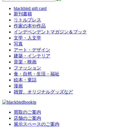
blackbird gift card
新刊書籍
リトルプレス
作家の本や作品
インデペンデントマガジン＆ブック
文学・人文学
写真
アート・デザイン
建築・インテリア
音楽・映画
ファッション
食・自然・生活・福祉
絵本・童話
漫画
雑貨、オリジナルグッズなど
買取のご案内
店舗のご案内
展示スペースのご案内