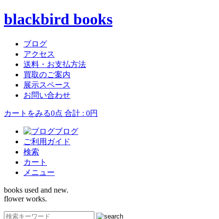
blackbird books
ブログ
アクセス
送料・お支払方法
買取のご案内
展示スペース
お問い合わせ
カートをみる
0点 合計 : 0円
ブログ
ご利用ガイド
検索
カート
メニュー
books used and new.
flower works.