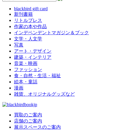
blackbird gift card
新刊書籍
リトルプレス
作家の本や作品
インデペンデントマガジン＆ブック
文学・人文学
写真
アート・デザイン
建築・インテリア
音楽・映画
ファッション
食・自然・生活・福祉
絵本・童話
漫画
雑貨、オリジナルグッズなど
買取のご案内
店舗のご案内
展示スペースのご案内