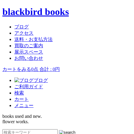
blackbird books
ブログ
アクセス
送料・お支払方法
買取のご案内
展示スペース
お問い合わせ
カートをみる
0点 合計 : 0円
ブログ
ご利用ガイド
検索
カート
メニュー
books used and new.
flower works.