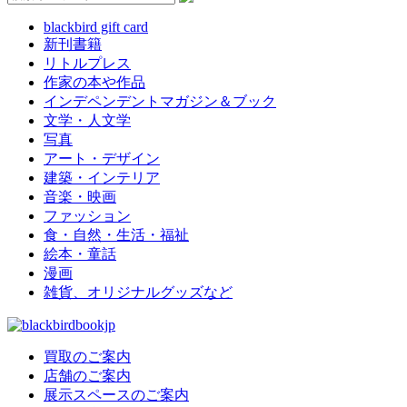
blackbird gift card
新刊書籍
リトルプレス
作家の本や作品
インデペンデントマガジン＆ブック
文学・人文学
写真
アート・デザイン
建築・インテリア
音楽・映画
ファッション
食・自然・生活・福祉
絵本・童話
漫画
雑貨、オリジナルグッズなど
買取のご案内
店舗のご案内
展示スペースのご案内