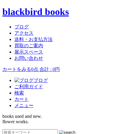
blackbird books
ブログ
アクセス
送料・お支払方法
買取のご案内
展示スペース
お問い合わせ
カートをみる
0点 合計 : 0円
ブログ
ご利用ガイド
検索
カート
メニュー
books used and new.
flower works.