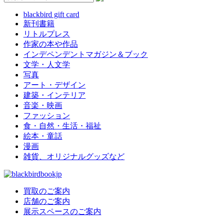
blackbird gift card
新刊書籍
リトルプレス
作家の本や作品
インデペンデントマガジン＆ブック
文学・人文学
写真
アート・デザイン
建築・インテリア
音楽・映画
ファッション
食・自然・生活・福祉
絵本・童話
漫画
雑貨、オリジナルグッズなど
買取のご案内
店舗のご案内
展示スペースのご案内