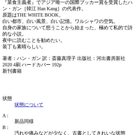
『菜食主義者』でアジア唯一の国際ブッカー賞を受賞したハ
ン・ガン［韓江 Han Kang］の代表作。
原題はTHE WHITE BOOK。
白い都市、白い風景、白い記憶。ワルシャワの空気。
自身の家族について想うことから始まった、極めて私的で詩
的な小説。
夜中に読むことを勧めたい。
装丁も素晴らしい。
著者：ハン・ガン 訳：斎藤真理子 出版社：河出書房新社
2020 4刷 ハードカバー 192p
新刊書籍
状態
状態について
A :
新品同様
B :
汚れや痛みなどが少なく、古書としてきれいな状態