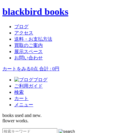
blackbird books
ブログ
アクセス
送料・お支払方法
買取のご案内
展示スペース
お問い合わせ
カートをみる
0点 合計 : 0円
ブログ
ご利用ガイド
検索
カート
メニュー
books used and new.
flower works.