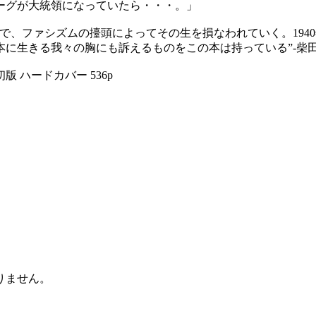
ーグが大統領になっていたら・・・。」
で、ファシズムの擡頭によってその生を損なわれていく。194
本に生きる我々の胸にも訴えるものをこの本は持っている”-柴
版 ハードカバー 536p
りません。