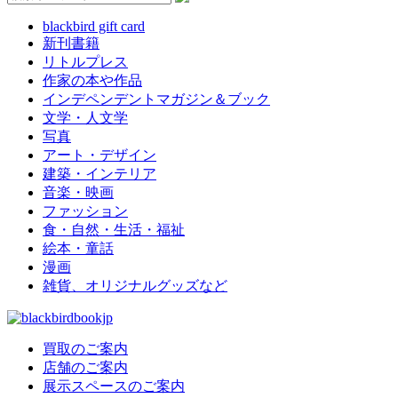
blackbird gift card
新刊書籍
リトルプレス
作家の本や作品
インデペンデントマガジン＆ブック
文学・人文学
写真
アート・デザイン
建築・インテリア
音楽・映画
ファッション
食・自然・生活・福祉
絵本・童話
漫画
雑貨、オリジナルグッズなど
買取のご案内
店舗のご案内
展示スペースのご案内