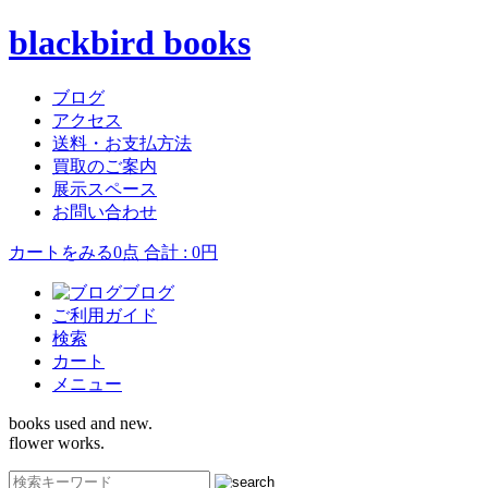
blackbird books
ブログ
アクセス
送料・お支払方法
買取のご案内
展示スペース
お問い合わせ
カートをみる
0点 合計 : 0円
ブログ
ご利用ガイド
検索
カート
メニュー
books used and new.
flower works.