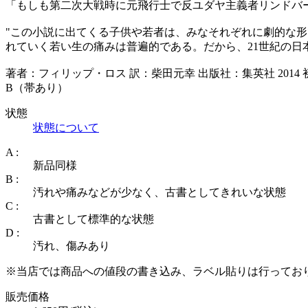
「もしも第二次大戦時に元飛行士で反ユダヤ主義者リンドバ
"この小説に出てくる子供や若者は、みなそれぞれに劇的な形
れていく若い生の痛みは普遍的である。だから、21世紀の日
著者：フィリップ・ロス 訳：柴田元幸 出版社：集英社 2014 初
B（帯あり）
状態
状態について
A :
新品同様
B :
汚れや痛みなどが少なく、古書としてきれいな状態
C :
古書として標準的な状態
D :
汚れ、傷みあり
※当店では商品への値段の書き込み、ラベル貼りは行ってお
販売価格