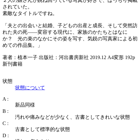
２人の娘さんが跳ね回っている写真が好きで、ばっちり掲載
されていた。
素敵なタイトルですね。
「夫との出会いと結婚、子どもの出産と成長、そして突然訪
れた夫の死――変容する現代に、家族のかたちとはなに
か？ 光の束のなかにその姿を写す、気鋭の写真家による初
めての作品集。」
著者：植本一子 出版社：河出書房新社 2019.12 A4変形 192p
新刊書籍
状態
状態について
A :
新品同様
B :
汚れや痛みなどが少なく、古書としてきれいな状態
C :
古書として標準的な状態
D :