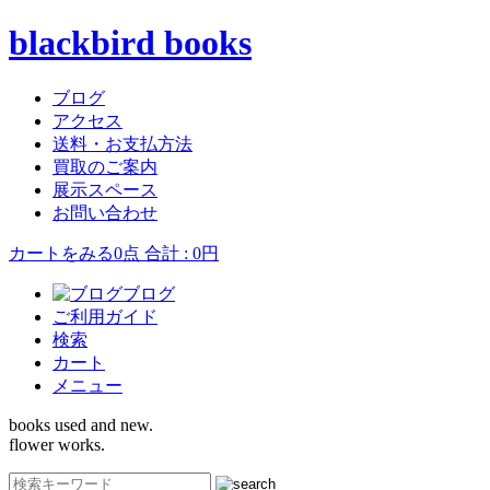
blackbird books
ブログ
アクセス
送料・お支払方法
買取のご案内
展示スペース
お問い合わせ
カートをみる
0点 合計 : 0円
ブログ
ご利用ガイド
検索
カート
メニュー
books used and new.
flower works.