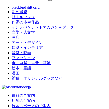
blackbird gift card
新刊書籍
リトルプレス
作家の本や作品
インデペンデントマガジン＆ブック
文学・人文学
写真
アート・デザイン
建築・インテリア
音楽・映画
ファッション
食・自然・生活・福祉
絵本・童話
漫画
雑貨、オリジナルグッズなど
買取のご案内
店舗のご案内
展示スペースのご案内