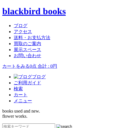
blackbird books
ブログ
アクセス
送料・お支払方法
買取のご案内
展示スペース
お問い合わせ
カートをみる
0点 合計 : 0円
ブログ
ご利用ガイド
検索
カート
メニュー
books used and new.
flower works.