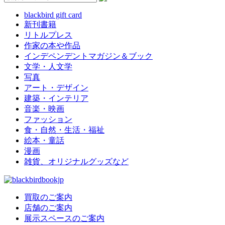
blackbird gift card
新刊書籍
リトルプレス
作家の本や作品
インデペンデントマガジン＆ブック
文学・人文学
写真
アート・デザイン
建築・インテリア
音楽・映画
ファッション
食・自然・生活・福祉
絵本・童話
漫画
雑貨、オリジナルグッズなど
買取のご案内
店舗のご案内
展示スペースのご案内