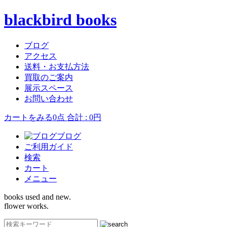
blackbird books
ブログ
アクセス
送料・お支払方法
買取のご案内
展示スペース
お問い合わせ
カートをみる
0点 合計 : 0円
ブログ
ご利用ガイド
検索
カート
メニュー
books used and new.
flower works.