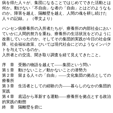
病を得た人々が、集団になることではじめてできた活動とは
何か。動けない「不自由」な者の「自由」とはどのようなも
のか。障害を越え、隔離壁を越え、人間の魂を耕し続けた
人々の記録。』（帯文より）
ハンセン病療養所の入所者たちが、療養所の内部社会におい
ていかに人間的努力を重ね、療養所の生活状況をどのように
改善していったのか。そしてその集団的実践が今日の社会保
障、社会福祉政策、ひいては現代社会にどのようなインパク
トを与えているのか。
入所者との交流、聞き取り調査を経て見えてきたこと。
序 章 受難の物語を越えて――集団という問い
第１章 動けないこと／動かないことの潜勢力
第２章 留まる人々の「自由」――文化集団の拠点としての
療養所
第３章 生活者としての経験の力――暮らしのなかの集団的
実践
第４章 底辺から革新する運動――療養所を拠点とする政治
的実践の動態
終 章 隔離壁を砦に