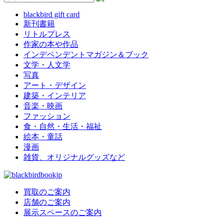
blackbird gift card
新刊書籍
リトルプレス
作家の本や作品
インデペンデントマガジン＆ブック
文学・人文学
写真
アート・デザイン
建築・インテリア
音楽・映画
ファッション
食・自然・生活・福祉
絵本・童話
漫画
雑貨、オリジナルグッズなど
買取のご案内
店舗のご案内
展示スペースのご案内