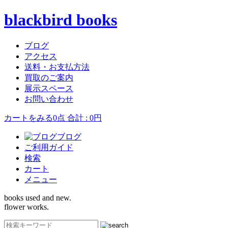
blackbird books
ブログ
アクセス
送料・お支払方法
買取のご案内
展示スペース
お問い合わせ
カートをみる
0点 合計 : 0円
ブログ
ご利用ガイド
検索
カート
メニュー
books used and new.
flower works.