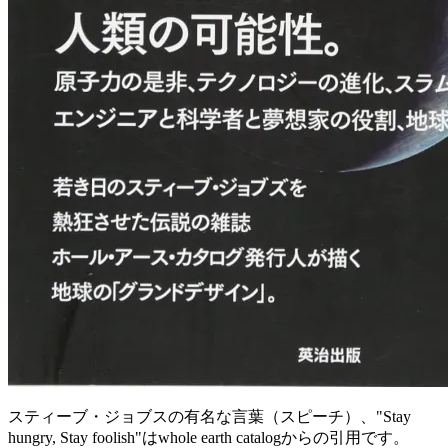
スティーブ・ジョブスの有名な言葉（スピーチ）、"Stay
hungry, Stay foolish"はwhole earth catalogからの引用です。