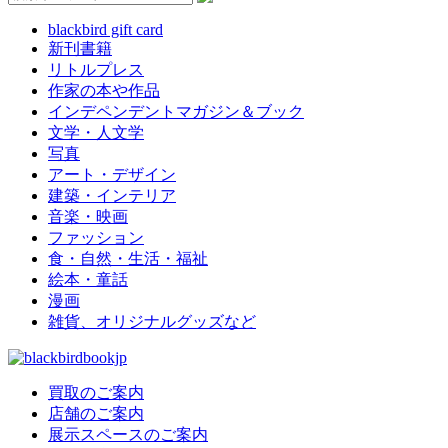
blackbird gift card
新刊書籍
リトルプレス
作家の本や作品
インデペンデントマガジン＆ブック
文学・人文学
写真
アート・デザイン
建築・インテリア
音楽・映画
ファッション
食・自然・生活・福祉
絵本・童話
漫画
雑貨、オリジナルグッズなど
買取のご案内
店舗のご案内
展示スペースのご案内