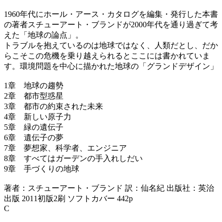
1960年代にホール・アース・カタログを編集・発行した本書
の著者スチューアート・ブランドが2000年代を通り過ぎて考
えた「地球の論点」。
トラブルを抱えているのは地球ではなく、人類だとし、だか
らこそこの危機を乗り越えられるとここには書かれていま
す。環境問題を中心に描かれた地球の「グランドデザイン」
1章 地球の趨勢
2章 都市型惑星
3章 都市の約束された未来
4章 新しい原子力
5章 緑の遺伝子
6章 遺伝子の夢
7章 夢想家、科学者、エンジニア
8章 すべてはガーデンの手入れしだい
9章 手づくりの地球
著者：スチューアート・ブランド 訳：仙名紀 出版社：英治
出版 2011初版2刷 ソフトカバー 442p
C