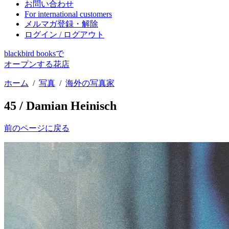
お問い合わせ
For international customers
メルマガ登録・解除
ログイン / ログアウト
blackbird booksで
オープンする花店
ホーム
/
写真
/
海外の写真家
45 / Damian Heinisch
前のページに戻る