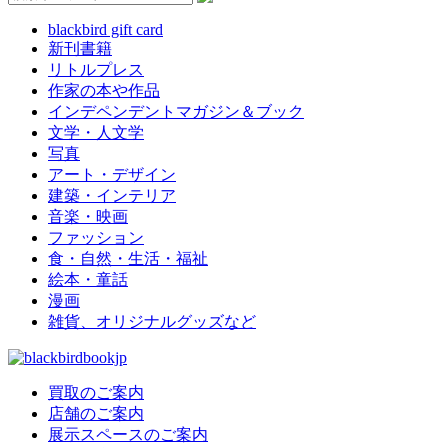
blackbird gift card
新刊書籍
リトルプレス
作家の本や作品
インデペンデントマガジン＆ブック
文学・人文学
写真
アート・デザイン
建築・インテリア
音楽・映画
ファッション
食・自然・生活・福祉
絵本・童話
漫画
雑貨、オリジナルグッズなど
買取のご案内
店舗のご案内
展示スペースのご案内