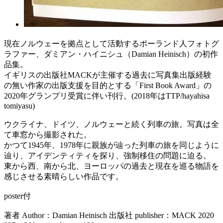
現在ノルウェーを拠点として活動するポーランド人フォトグ
ラファー、ダミアン・ハイニシュ（Damian Heinisch）の初作
品集。
イギリスの出版社MACKが主催する過去に写真集出版経験
の無い作家の出版支援を目的とする「First Book Award」の
2020年グランプリ受賞に伴い刊行。(2018年はTTP/hayahisa
tomiyasu)
ウクライナ、ドイツ、ノルウェーと続く列車の旅。写真は全
て車窓から撮影された。
かつて1945年、1978年に親族が辿った列車の旅を同じように
辿り、アイデンティティを探り、強制移住の問題に迫る。
東から西、南から北、ヨーロッパの過去と現在を巡る物語を
感じさせる素晴らしい作品です。
poster付
著者 Author：Damian Heinisch 出版社 publisher：MACK 2020