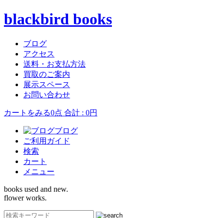
blackbird books
ブログ
アクセス
送料・お支払方法
買取のご案内
展示スペース
お問い合わせ
カートをみる
0点 合計 : 0円
ブログ
ご利用ガイド
検索
カート
メニュー
books used and new.
flower works.