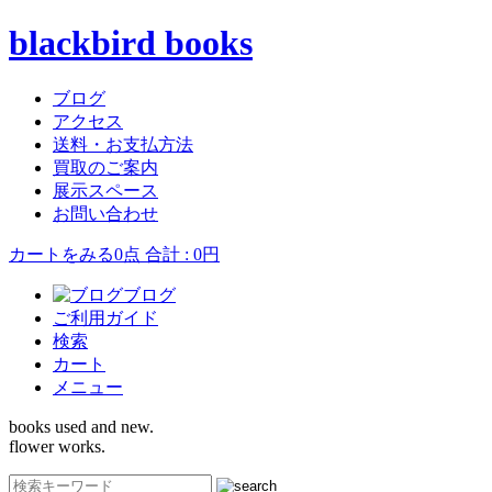
blackbird books
ブログ
アクセス
送料・お支払方法
買取のご案内
展示スペース
お問い合わせ
カートをみる
0点 合計 : 0円
ブログ
ご利用ガイド
検索
カート
メニュー
books used and new.
flower works.