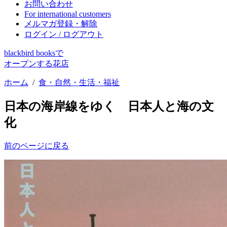
お問い合わせ
For international customers
メルマガ登録・解除
ログイン / ログアウト
blackbird booksで
オープンする花店
ホーム
/
食・自然・生活・福祉
日本の海岸線をゆく 日本人と海の文
化
前のページに戻る