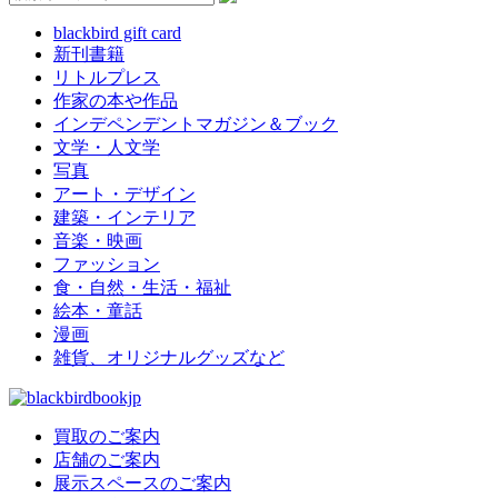
blackbird gift card
新刊書籍
リトルプレス
作家の本や作品
インデペンデントマガジン＆ブック
文学・人文学
写真
アート・デザイン
建築・インテリア
音楽・映画
ファッション
食・自然・生活・福祉
絵本・童話
漫画
雑貨、オリジナルグッズなど
買取のご案内
店舗のご案内
展示スペースのご案内