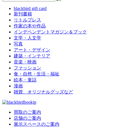
blackbird gift card
新刊書籍
リトルプレス
作家の本や作品
インデペンデントマガジン＆ブック
文学・人文学
写真
アート・デザイン
建築・インテリア
音楽・映画
ファッション
食・自然・生活・福祉
絵本・童話
漫画
雑貨、オリジナルグッズなど
買取のご案内
店舗のご案内
展示スペースのご案内