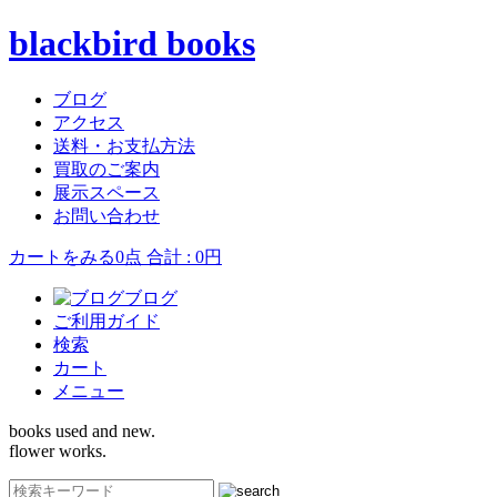
blackbird books
ブログ
アクセス
送料・お支払方法
買取のご案内
展示スペース
お問い合わせ
カートをみる
0点 合計 : 0円
ブログ
ご利用ガイド
検索
カート
メニュー
books used and new.
flower works.