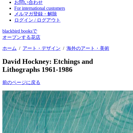
お問い合わせ
For international customers
メルマガ登録・解除
ログイン / ログアウト
blackbird booksで
オープンする花店
ホーム
/
アート・デザイン
/
海外のアート・美術
David Hockney: Etchings and
Lithographs 1961-1986
前のページに戻る