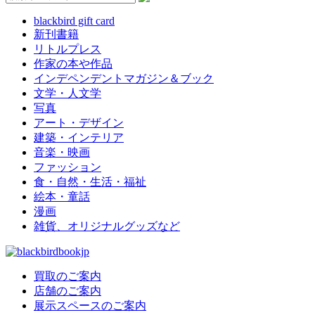
blackbird gift card
新刊書籍
リトルプレス
作家の本や作品
インデペンデントマガジン＆ブック
文学・人文学
写真
アート・デザイン
建築・インテリア
音楽・映画
ファッション
食・自然・生活・福祉
絵本・童話
漫画
雑貨、オリジナルグッズなど
買取のご案内
店舗のご案内
展示スペースのご案内