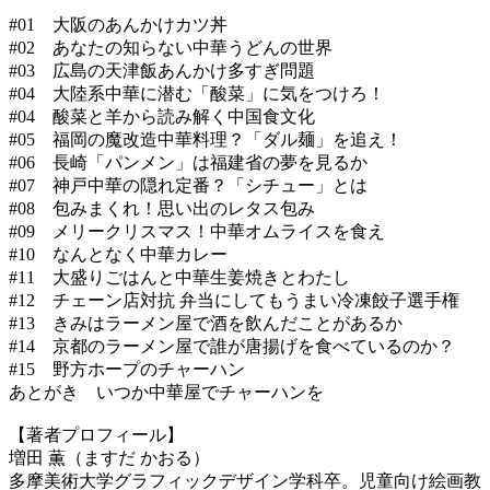
#01 大阪のあんかけカツ丼
#02 あなたの知らない中華うどんの世界
#03 広島の天津飯あんかけ多すぎ問題
#04 大陸系中華に潜む「酸菜」に気をつけろ！
#04 酸菜と羊から読み解く中国食文化
#05 福岡の魔改造中華料理？「ダル麺」を追え！
#06 長崎「パンメン」は福建省の夢を見るか
#07 神戸中華の隠れ定番？「シチュー」とは
#08 包みまくれ！思い出のレタス包み
#09 メリークリスマス！中華オムライスを食え
#10 なんとなく中華カレー
#11 大盛りごはんと中華生姜焼きとわたし
#12 チェーン店対抗 弁当にしてもうまい冷凍餃子選手権
#13 きみはラーメン屋で酒を飲んだことがあるか
#14 京都のラーメン屋で誰が唐揚げを食べているのか？
#15 野方ホープのチャーハン
あとがき いつか中華屋でチャーハンを
【著者プロフィール】
増田 薫（ますだ かおる）
多摩美術大学グラフィックデザイン学科卒。児童向け絵画教