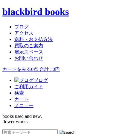
blackbird books
ブログ
アクセス
送料・お支払方法
買取のご案内
展示スペース
お問い合わせ
カートをみる
0点 合計 : 0円
ブログ
ご利用ガイド
検索
カート
メニュー
books used and new.
flower works.