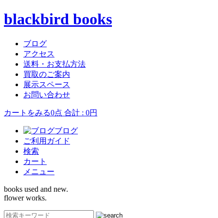
blackbird books
ブログ
アクセス
送料・お支払方法
買取のご案内
展示スペース
お問い合わせ
カートをみる
0点 合計 : 0円
ブログ
ご利用ガイド
検索
カート
メニュー
books used and new.
flower works.