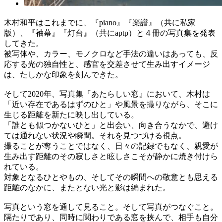
木村和平はこれまでに、『piano』『楽譜』（共に私家
版）、『袖幕』『灯台』（共にaptp）と４冊の写真集を発表
してきた。
被写体や、カラー、モノクロなど手法の違いはあっても、反
応する光の独自性と、感官を交差させて生み出すイメージ
は、たしかな印象を刻んできた。
そして2020年、写真集『あたらしい窓』において、木村は
「近い存在であるはずのひと」や風景を撮りながら、そこに
生じる距離を新たに映し出している。
「誰とも似つかないひと」と出会い、向き合うなかで、避け
ては通れない状況や瞬間。それを見つづける視点。
撮ることが奪うことではなく、日々の記録でもなく、親愛が
生み出す距離のその寂しさと眩しさこそが静かに焼き付けら
れている。
対象となるひとやもの、そしてその瞬間への敬意とも思える
距離のなかに、またとない光と影は編まれた。
写真という窓を通して見ること。そして写真がつなぐこと。
隔たりであり、同時に関わりである窓を挟んで、相手も自分