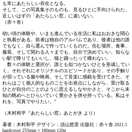
も常にあたらしい存在となる。
そして、この写真集そのものも、見るひとに手向けられた、
近しいはずの「あたらしい窓」に違いない。
（赤々舎）
幼い頃の体験や、いまも進んでいる生活に私はおおきな関心
と執着がある。前者は独自のアルバムであり、後者は他の誰
でもなく、自ら選んで作っていくものだ。住む場所、食事、
服装、そして関わる人々までも、自分で決めていい。知らな
い駅で降りてもいいし、猫と踊ったって構わない。
数々の体験と選択が、誰とも似つかないひとを形成してい
く。それぞれにオリジナルのエピソードがあり、その手触り
が宿っている服や映画、そして音楽に感銘を受けてきた。そ
れらはごく個人的なものごとを出発点にしながら、受け取る
ひとが自分のことのように思えるしなやかさと、そこから未
知の眺めへとひらいていく豊かさを併せ持っている。私はそ
れを、写真でやりたい。"
（木村和平『あたらしい窓』あとがき より）
著者：木村和平 デザイン：須山悠里 出版社：赤々舎 2021.1
hardcover 255mm × 180mm 120p