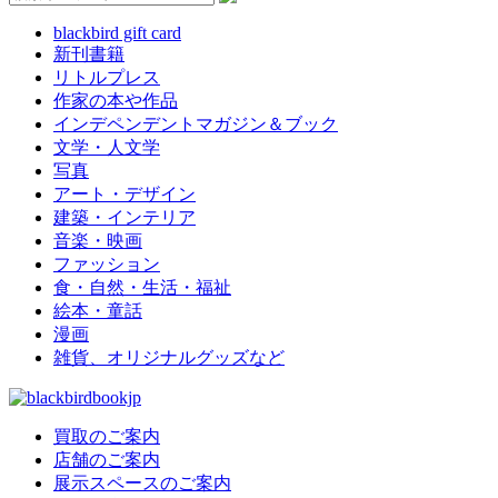
blackbird gift card
新刊書籍
リトルプレス
作家の本や作品
インデペンデントマガジン＆ブック
文学・人文学
写真
アート・デザイン
建築・インテリア
音楽・映画
ファッション
食・自然・生活・福祉
絵本・童話
漫画
雑貨、オリジナルグッズなど
買取のご案内
店舗のご案内
展示スペースのご案内