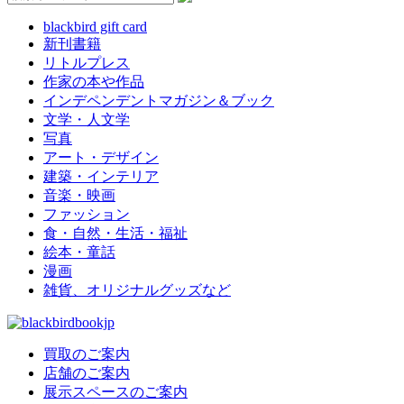
blackbird gift card
新刊書籍
リトルプレス
作家の本や作品
インデペンデントマガジン＆ブック
文学・人文学
写真
アート・デザイン
建築・インテリア
音楽・映画
ファッション
食・自然・生活・福祉
絵本・童話
漫画
雑貨、オリジナルグッズなど
買取のご案内
店舗のご案内
展示スペースのご案内