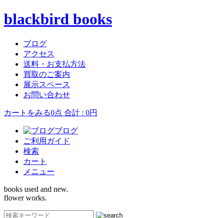
blackbird books
ブログ
アクセス
送料・お支払方法
買取のご案内
展示スペース
お問い合わせ
カートをみる
0点 合計 : 0円
ブログ
ご利用ガイド
検索
カート
メニュー
books used and new.
flower works.