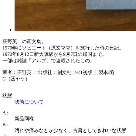
庄野英二の画文集。
1970年にソビエート（原文ママ）を旅行した時の日記。
1970年8月12日新大阪駅から9月7日の帰国まで。
一部は雑誌「アルプ」で連載されたもの。
著者：庄野英二 出版社：創文社 1971初版 上製本/函
C（函ヤケ）
状態
状態について
A :
新品同様
B :
汚れや痛みなどが少なく、古書としてきれいな状態