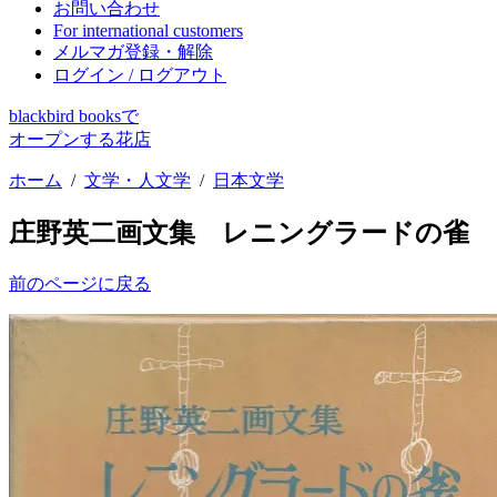
お問い合わせ
For international customers
メルマガ登録・解除
ログイン / ログアウト
blackbird booksで
オープンする花店
ホーム
/
文学・人文学
/
日本文学
庄野英二画文集 レニングラードの雀
前のページに戻る