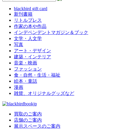
blackbird gift card
新刊書籍
リトルプレス
作家の本や作品
インデペンデントマガジン＆ブック
文学・人文学
写真
アート・デザイン
建築・インテリア
音楽・映画
ファッション
食・自然・生活・福祉
絵本・童話
漫画
雑貨、オリジナルグッズなど
買取のご案内
店舗のご案内
展示スペースのご案内