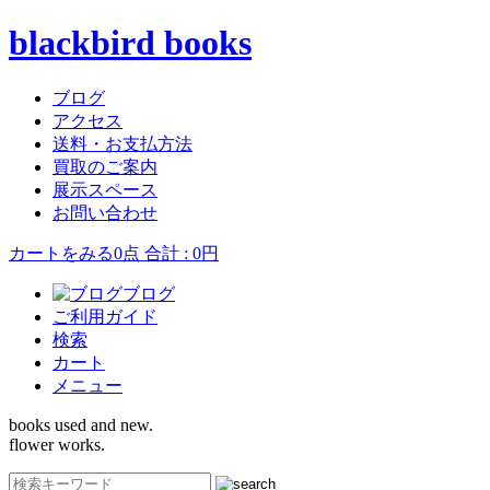
blackbird books
ブログ
アクセス
送料・お支払方法
買取のご案内
展示スペース
お問い合わせ
カートをみる
0点 合計 : 0円
ブログ
ご利用ガイド
検索
カート
メニュー
books used and new.
flower works.