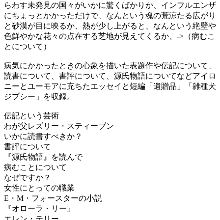
らわす未発見の国々がいかに驚くばかりか、インフルエンザ
にちょっとかかっただけで、なんという魂の荒涼たる広がり
と砂漠が目に映るか、熱が少し上がると、なんという絶壁や
色鮮やかな花々の点在する芝地が見えてくるか、->（病むこ
とについて）
病気にかかったときの心象を描いた表題作や伝記について、
読書について、書評について、源氏物語についてなどアイロ
ニーとユーモアに充ちたエッセイと短編「遺贈品」「雑種犬
ジプシー」を収録。
伝記という芸術
わが父レズリー・スティーブン
いかに読書すべきか？
書評について
『源氏物語』を読んで
病むことについて
なぜですか？
女性にとっての職業
E・M・フォースターの小説
『オローラ・リー』
エレン・テリー