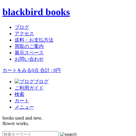
blackbird books
ブログ
アクセス
送料・お支払方法
買取のご案内
展示スペース
お問い合わせ
カートをみる
0点 合計 : 0円
ブログ
ご利用ガイド
検索
カート
メニュー
books used and new.
flower works.