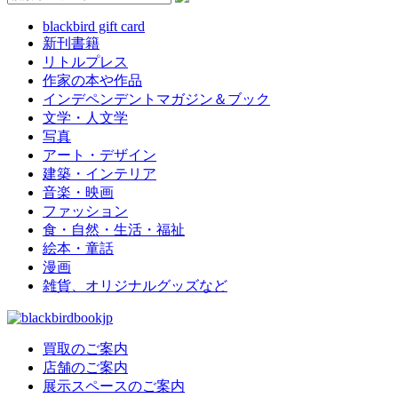
blackbird gift card
新刊書籍
リトルプレス
作家の本や作品
インデペンデントマガジン＆ブック
文学・人文学
写真
アート・デザイン
建築・インテリア
音楽・映画
ファッション
食・自然・生活・福祉
絵本・童話
漫画
雑貨、オリジナルグッズなど
買取のご案内
店舗のご案内
展示スペースのご案内