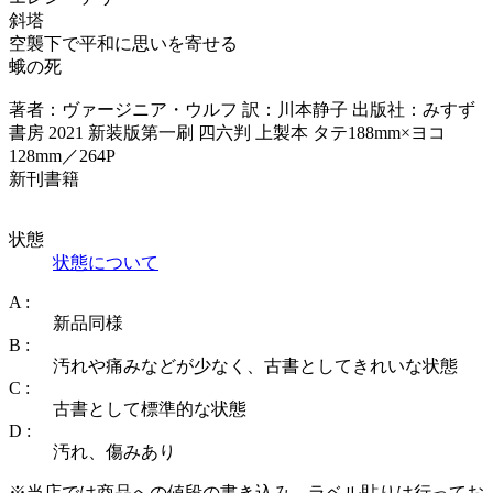
斜塔
空襲下で平和に思いを寄せる
蛾の死
著者：ヴァージニア・ウルフ 訳：川本静子 出版社：みすず
書房 2021 新装版第一刷 四六判 上製本 タテ188mm×ヨコ
128mm／264P
新刊書籍
状態
状態について
A :
新品同様
B :
汚れや痛みなどが少なく、古書としてきれいな状態
C :
古書として標準的な状態
D :
汚れ、傷みあり
※当店では商品への値段の書き込み、ラベル貼りは行ってお