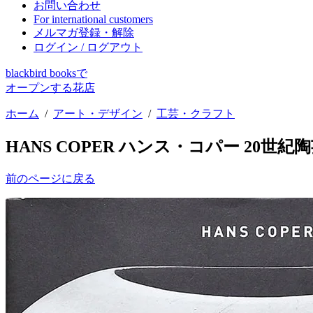
お問い合わせ
For international customers
メルマガ登録・解除
ログイン / ログアウト
blackbird booksで
オープンする花店
ホーム
/
アート・デザイン
/
工芸・クラフト
HANS COPER ハンス・コパー 20世紀
前のページに戻る