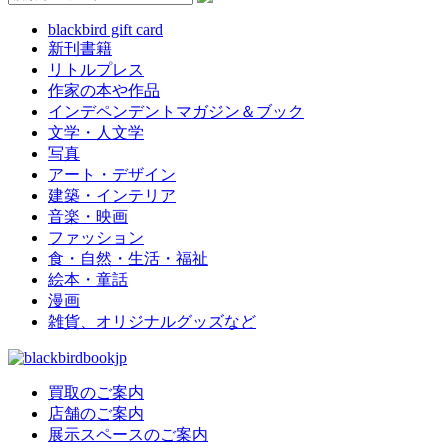
blackbird gift card
新刊書籍
リトルプレス
作家の本や作品
インデペンデントマガジン＆ブック
文学・人文学
写真
アート・デザイン
建築・インテリア
音楽・映画
ファッション
食・自然・生活・福祉
絵本・童話
漫画
雑貨、オリジナルグッズなど
買取のご案内
店舗のご案内
展示スペースのご案内