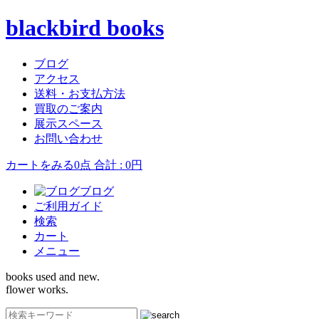
blackbird books
ブログ
アクセス
送料・お支払方法
買取のご案内
展示スペース
お問い合わせ
カートをみる
0点 合計 : 0円
ブログ
ご利用ガイド
検索
カート
メニュー
books used and new.
flower works.