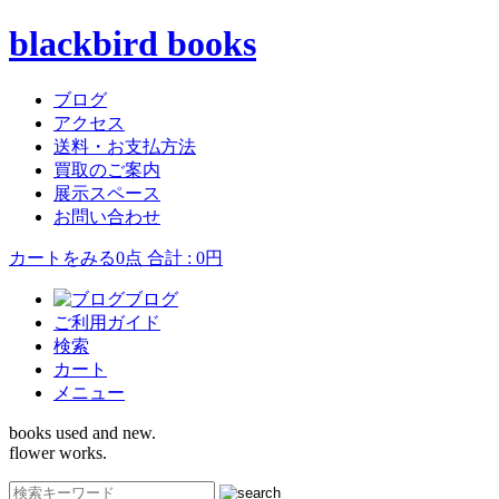
blackbird books
ブログ
アクセス
送料・お支払方法
買取のご案内
展示スペース
お問い合わせ
カートをみる
0点 合計 : 0円
ブログ
ご利用ガイド
検索
カート
メニュー
books used and new.
flower works.