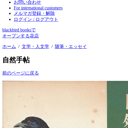
お問い合わせ
For international customers
メルマガ登録・解除
ログイン / ログアウト
blackbird booksで
オープンする花店
ホーム
/
文学・人文学
/
随筆・エッセイ
自然手帖
前のページに戻る