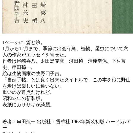
1ページに1篇と絵。
1月から12月まで、季節に出会う鳥、植物、昆虫について六
人の作家がエッセイを寄せた。
作者は尾崎喜八、太田黒克彦、河田楨、清棲幸保、下村兼
史、串田孫一。
絵は生物画家の牧野四子吉。
「自然手帖」とは良く出来たタイトルで、この本を鞄に野山
を歩けば楽しいに違いない。
重いのが難点だけれど。
昭和53年の新装版。
表紙にカササギが綺麗。
著者：串田孫一 出版社：雪華社 1968年新装初版 ハードカバ
ー