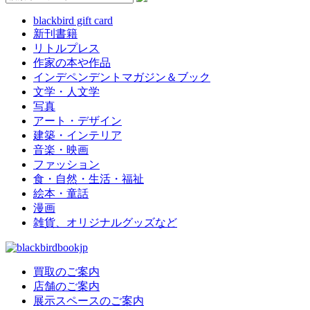
blackbird gift card
新刊書籍
リトルプレス
作家の本や作品
インデペンデントマガジン＆ブック
文学・人文学
写真
アート・デザイン
建築・インテリア
音楽・映画
ファッション
食・自然・生活・福祉
絵本・童話
漫画
雑貨、オリジナルグッズなど
買取のご案内
店舗のご案内
展示スペースのご案内