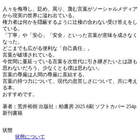
人々を侮辱し、貶め、罵り、蔑む言葉がソーシャルメディア
から現実の世界に溢れ出ている。
権力者は何かを隠蔽するように辻褄の合わない受け答えをし
ている。
「丁寧」や「安心」「安全」といった言葉が意味を成さなく
なった。
どこまでも広がる便利な「自己責任」。
言葉が破壊されている。
今世間に蔓延っている言葉を次世代に引き継ぎたいとは誰も
思わないだろう。少なくとも僕は思わない。
言葉の尊厳は人間の尊厳に直結する。
言葉の持つ力について、現代の息苦しさについて、共に考え
る本。
おすすめです。
著者：荒井裕樹 出版社：柏書房 2025 8刷 ソフトカバー 254p
新刊書籍
状態
状態について