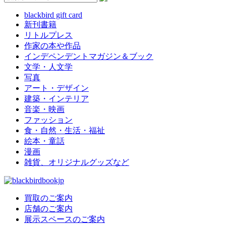
blackbird gift card
新刊書籍
リトルプレス
作家の本や作品
インデペンデントマガジン＆ブック
文学・人文学
写真
アート・デザイン
建築・インテリア
音楽・映画
ファッション
食・自然・生活・福祉
絵本・童話
漫画
雑貨、オリジナルグッズなど
買取のご案内
店舗のご案内
展示スペースのご案内