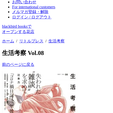
お問い合わせ
For international customers
メルマガ登録・解除
ログイン / ログアウト
blackbird booksで
オープンする花店
ホーム
/
リトルプレス
/
生活考察
生活考察 Vol.08
前のページに戻る