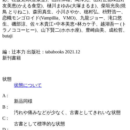
友美恵(かえる食堂)、樋川まゆみ(大塚まるま)、柴垣光良(焼
鳥 とりねこ)、森田真生、小川さやか、穂村弘、枡野浩一、
恋幟モンゴロイド(Vampillia、VMO)、九龍ジョー、滝口悠
生、磯部涼、佐々木貴江×中本美恵×林カケ子、越湖吾一 (ト
ラノココーヒー)、山下賢二(ホホホ座)、豊崎由美、成松哲、
butaji
編：辻本力 出版社：tababooks 2021.12
新刊書籍
状態
状態について
A :
新品同様
B :
汚れや痛みなどが少なく、古書としてきれいな状態
C :
古書として標準的な状態
D :