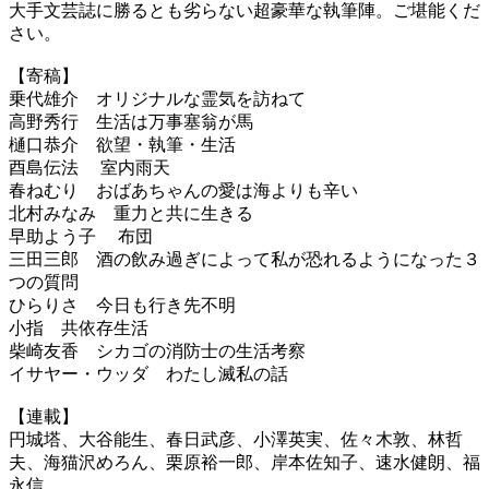
大手文芸誌に勝るとも劣らない超豪華な執筆陣。ご堪能くだ
さい。
【寄稿】
乗代雄介 オリジナルな霊気を訪ねて
高野秀行 生活は万事塞翁が馬
樋口恭介 欲望・執筆・生活
酉島伝法 室内雨天
春ねむり おばあちゃんの愛は海よりも辛い
北村みなみ 重力と共に生きる
早助よう子 布団
三田三郎 酒の飲み過ぎによって私が恐れるようになった３
つの質問
ひらりさ 今日も行き先不明
小指 共依存生活
柴崎友香 シカゴの消防士の生活考察
イサヤー・ウッダ わたし滅私の話
【連載】
円城塔、大谷能生、春日武彦、小澤英実、佐々木敦、林哲
夫、海猫沢めろん、栗原裕一郎、岸本佐知子、速水健朗、福
永信