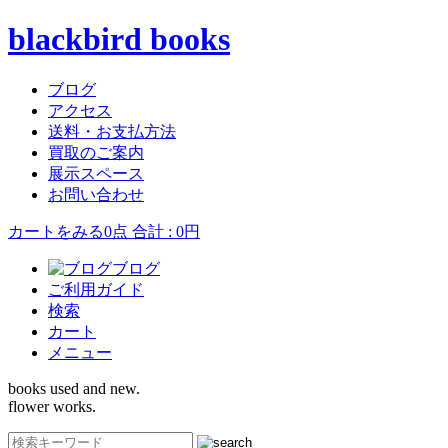
blackbird books
ブログ
アクセス
送料・お支払方法
買取のご案内
展示スペース
お問い合わせ
カートをみる
0点 合計 : 0円
ブログ
ご利用ガイド
検索
カート
メニュー
books used and new.
flower works.