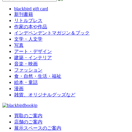
blackbird gift card
新刊書籍
リトルプレス
作家の本や作品
インデペンデントマガジン＆ブック
文学・人文学
写真
アート・デザイン
建築・インテリア
音楽・映画
ファッション
食・自然・生活・福祉
絵本・童話
漫画
雑貨、オリジナルグッズなど
買取のご案内
店舗のご案内
展示スペースのご案内