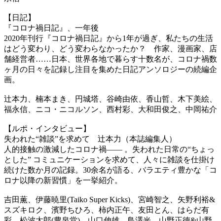
【日記】
『コロナ禍日記』、一年後
2020年刊行『コロナ禍日記』から1年が過ぎ、私たちの生活
はどう変わり、どう変わらなかったか？ 作家、漫画家、店
舗経営者……日本、世界各地で暮らす十数名が、コロナ禍数
ヶ月の日々を記録し注目を集めた日記アンソロジーの続編企
画。
辻本力、楠本まき、円城塔、谷崎由依、香山哲、木下美絵、
福永信、ニコ・ニコルソン、西村彩、大和田俊之、中岡祐介
【ルポ・インタビュー】
失われた“雑談”を求めて 辻本力（本誌編集人）
人的接触の激減したコロナ禍—— 。失われた日常の“ちょっ
とした” コミュニケーションを求めて、人々に雑談を仕掛け
続けた数か月の記録。30余名が語る、バラエティ豊かな「コ
ロナ以降の新習慣」を一挙紹介。
吉田薫、伊藤暁里(Taiko Super Kicks)、宮崎智之、矢野利裕&
スズキロク、濱野ちひろ、柿内正午、友田とん、はらだ有
彩、松波太郎(豊泉堂)、山口伸雄、鳥澤光、山野正徳&山野