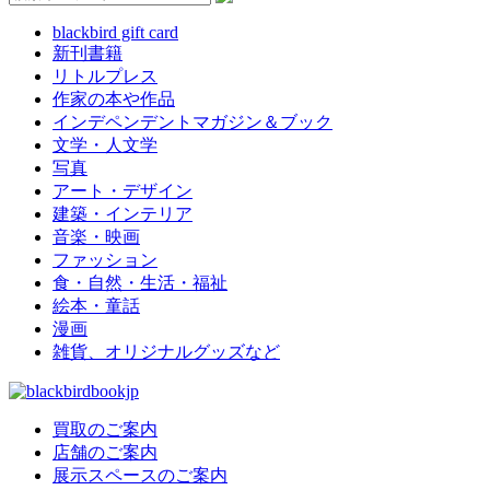
blackbird gift card
新刊書籍
リトルプレス
作家の本や作品
インデペンデントマガジン＆ブック
文学・人文学
写真
アート・デザイン
建築・インテリア
音楽・映画
ファッション
食・自然・生活・福祉
絵本・童話
漫画
雑貨、オリジナルグッズなど
買取のご案内
店舗のご案内
展示スペースのご案内