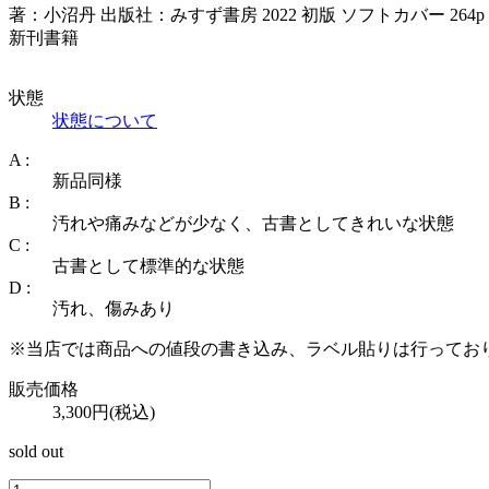
著：小沼丹 出版社：みすず書房 2022 初版 ソフトカバー 264p
新刊書籍
状態
状態について
A :
新品同様
B :
汚れや痛みなどが少なく、古書としてきれいな状態
C :
古書として標準的な状態
D :
汚れ、傷みあり
※当店では商品への値段の書き込み、ラベル貼りは行ってお
販売価格
3,300円(税込)
sold out