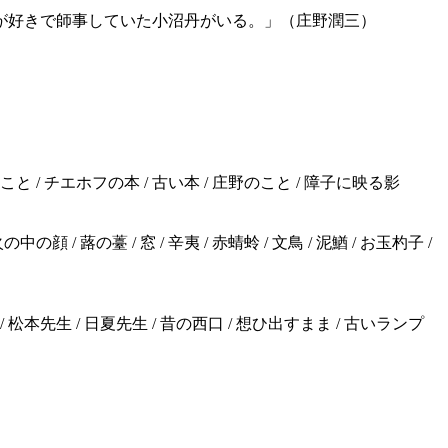
が好きで師事していた小沼丹がいる。」（庄野潤三）
のこと / チエホフの本 / 古い本 / 庄野のこと / 障子に映る影
中の顔 / 蕗の薹 / 窓 / 辛夷 / 赤蜻蛉 / 文鳥 / 泥鰌 / お玉杓子 /
書 / 松本先生 / 日夏先生 / 昔の西口 / 想ひ出すまま / 古いランプ