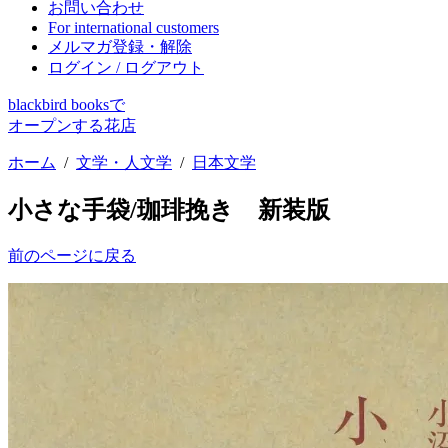
お問い合わせ
For international customers
メルマガ登録・解除
ログイン / ログアウト
blackbird booksで
オープンする花店
ホーム
/
文学・人文学
/
日本文学
小さな手袋/珈琲挽き 新装版
前のページに戻る