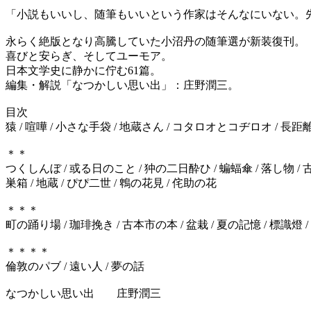
「小説もいいし、随筆もいいという作家はそんなにいない。
永らく絶版となり高騰していた小沼丹の随筆選が新装復刊。
喜びと安らぎ、そしてユーモア。
日本文学史に静かに佇む61篇。
編集・解説「なつかしい思い出」：庄野潤三。
目次
猿 / 喧嘩 / 小さな手袋 / 地蔵さん / コタロオとコヂロオ / 長距
＊＊
つくしんぼ / 或る日のこと / 狆の二日酔ひ / 蝙蝠傘 / 落し物 / 古い唄 /
巣箱 / 地蔵 / ぴぴ二世 / 鵯の花見 / 侘助の花
＊＊＊
町の踊り場 / 珈琲挽き / 古本市の本 / 盆栽 / 夏の記憶 / 標識燈 
＊＊＊＊
倫敦のパブ / 遠い人 / 夢の話
なつかしい思い出 庄野潤三