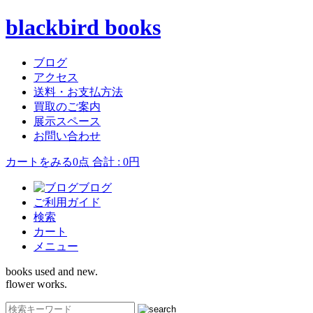
blackbird books
ブログ
アクセス
送料・お支払方法
買取のご案内
展示スペース
お問い合わせ
カートをみる
0点 合計 : 0円
ブログ
ご利用ガイド
検索
カート
メニュー
books used and new.
flower works.