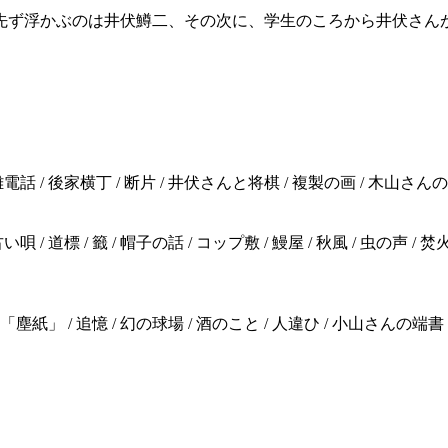
先ず浮かぶのは井伏鱒二、その次に、学生のころから井伏さん
離電話 / 後家横丁 / 断片 / 井伏さんと将棋 / 複製の画 / 木山さん
 道標 / 籤 / 帽子の話 / コップ敷 / 鰻屋 / 秋風 / 虫の声 / 焚火の
/ 「塵紙」 / 追憶 / 幻の球場 / 酒のこと / 人違ひ / 小山さんの端