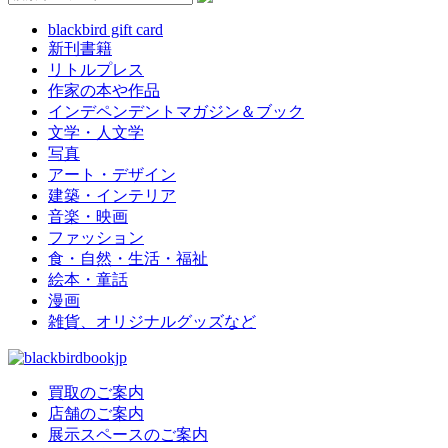
blackbird gift card
新刊書籍
リトルプレス
作家の本や作品
インデペンデントマガジン＆ブック
文学・人文学
写真
アート・デザイン
建築・インテリア
音楽・映画
ファッション
食・自然・生活・福祉
絵本・童話
漫画
雑貨、オリジナルグッズなど
買取のご案内
店舗のご案内
展示スペースのご案内