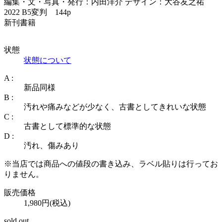
編集・文・写真・発行：内田洋介 デザイン：大谷友之祐
2022 B5変判 144p
新刊書籍
状態
状態について
A :
新品同様
B :
汚れや痛みなどが少なく、古書としてきれいな状態
C :
古書として標準的な状態
D :
汚れ、傷みあり
※当店では商品への値段の書き込み、ラベル貼りは行ってお
りません。
販売価格
1,980円(税込)
sold out