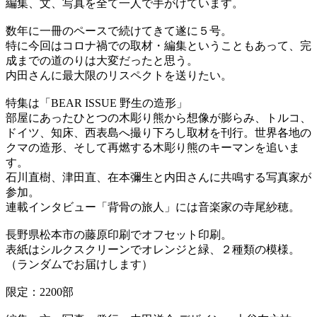
編集、文、写真を全て一人で手がけています。
数年に一冊のペースで続けてきて遂に５号。
特に今回はコロナ禍での取材・編集ということもあって、完
成までの道のりは大変だったと思う。
内田さんに最大限のリスペクトを送りたい。
特集は「BEAR ISSUE 野生の造形」
部屋にあったひとつの木彫り熊から想像が膨らみ、トルコ、
ドイツ、知床、西表島へ撮り下ろし取材を刊行。世界各地の
クマの造形、そして再燃する木彫り熊のキーマンを追いま
す。
石川直樹、津田直、在本彌生と内田さんに共鳴する写真家が
参加。
連載インタビュー「背骨の旅人」には音楽家の寺尾紗穂。
長野県松本市の藤原印刷でオフセット印刷。
表紙はシルクスクリーンでオレンジと緑、２種類の模様。
（ランダムでお届けします）
限定：2200部