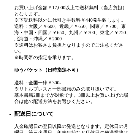
お買い上げ金額￥17,000以上で送料無料（当店負担）
となります。
※下記送料以外に代引き手数料￥440発生致します。
送料：大阪／￥600、近畿／￥650、関東／￥700、東
海・中国・四国／￥650、九州／￥700、東北／￥750、
北海道・沖縄／￥2000
※送料はお客さま負担となりますのでご注意くださ
い。
※時間帯の指定を承ります。
ゆうパケット（日時指定不可）
送料：全国一律￥300-
※リトルプレスと一部書籍のみの取り扱いです。
基本書籍2冊までが対象です。3冊以上お買い上げの場
合は他の配送方法をお選びください。
配送日について
入金確認日の翌日以降の発送となります。定休日の月
曜日、第三火曜日、年末年始など店休日の発送業務は