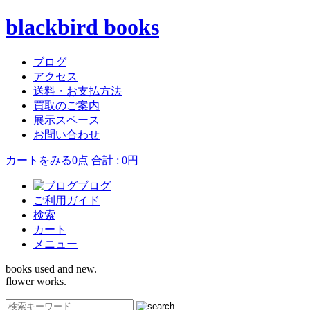
blackbird books
ブログ
アクセス
送料・お支払方法
買取のご案内
展示スペース
お問い合わせ
カートをみる
0点 合計 : 0円
ブログ
ご利用ガイド
検索
カート
メニュー
books used and new.
flower works.