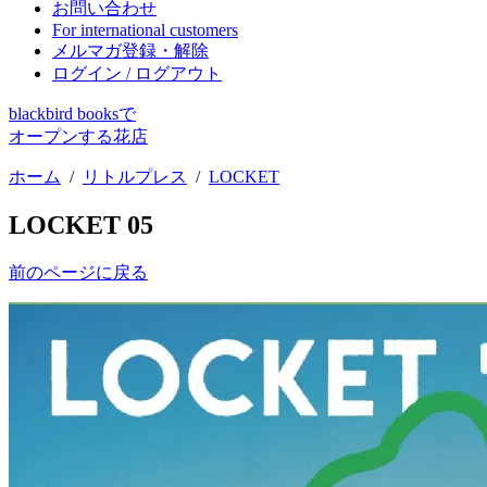
お問い合わせ
For international customers
メルマガ登録・解除
ログイン / ログアウト
blackbird booksで
オープンする花店
ホーム
/
リトルプレス
/
LOCKET
LOCKET 05
前のページに戻る