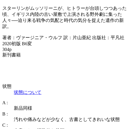
スターリンがムッソリーニが、ヒトラーが台頭しつつあった
頃、イギリス内陸の古い屋敷で上演される野外劇に集った
人々──迫り来る戦争の気配と時代の気分を捉えた遺作の新
訳。
著者：ヴァージニア・ウルフ 訳：片山亜紀 出版社：平凡社
2020初版 B6変
304p
新刊書籍
状態
状態について
A :
新品同様
B :
汚れや痛みなどが少なく、古書としてきれいな状態
C :