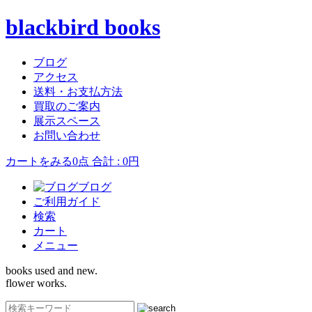
blackbird books
ブログ
アクセス
送料・お支払方法
買取のご案内
展示スペース
お問い合わせ
カートをみる
0点 合計 : 0円
ブログ
ご利用ガイド
検索
カート
メニュー
books used and new.
flower works.