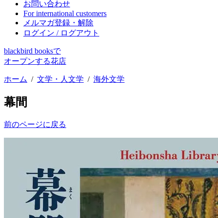
お問い合わせ
For international customers
メルマガ登録・解除
ログイン / ログアウト
blackbird booksで
オープンする花店
ホーム
/
文学・人文学
/
海外文学
幕間
前のページに戻る