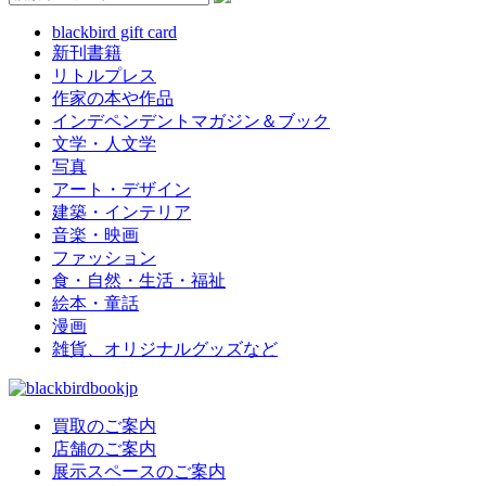
blackbird gift card
新刊書籍
リトルプレス
作家の本や作品
インデペンデントマガジン＆ブック
文学・人文学
写真
アート・デザイン
建築・インテリア
音楽・映画
ファッション
食・自然・生活・福祉
絵本・童話
漫画
雑貨、オリジナルグッズなど
買取のご案内
店舗のご案内
展示スペースのご案内