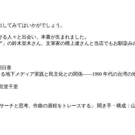
出してみてはいかがでしょう。
ける人々と出会い、本書が生まれました。
ア」の鈴木並木さん、文筆家の檀上遼さんと当店でもお馴染み
明日香
る地下メディア実践と民主化との関係――1990 年代の台湾
」宮里千里
――リサーチと思考、作曲の過程をトレースする」 聞き手・構成：