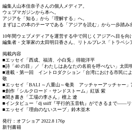
編集人山本佳奈子さんの個人メディア。
ウェブマガジンから本へ。
アジアを「知る」から「理解する」へ。
まずはこの本のテーマである「アジアを読む」から一歩踏み
10年間ウェブメディアを運営する中で同じくアジアへ目を向
編集者・文筆家の太田明日香さん、リトルプレス「トラベシ
掲載内容
■エッセイ「西成、福清、小白兎」得能洋平
■詩「40 の目」／「わたしはあなたの名前を呼べない」太田
■連載・第一回 イントロダクション「台湾における市民によ
敬
■エッセイ「BALI ～八重山～奄美 アッチャーアッチャー
■創作「シルクロード・サンドストーム」紅坂 紫
■聞き書き「工場の李さん」檀上 遼
■インタビュー「dj sniff『平行的玉音軌』ができるまで
■エッセイ「理由のないスープ」鈴木並木
発行：オフショア 2022.8 176p
新刊書籍