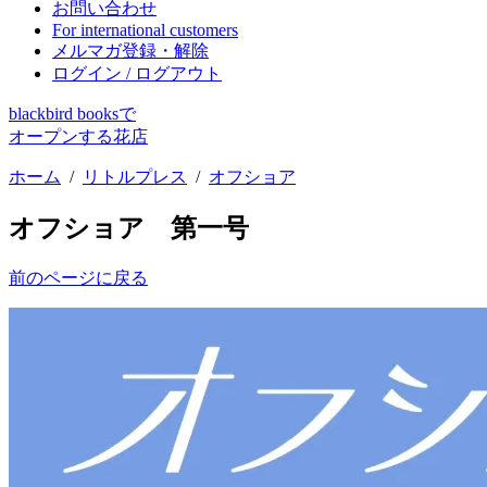
お問い合わせ
For international customers
メルマガ登録・解除
ログイン / ログアウト
blackbird booksで
オープンする花店
ホーム
/
リトルプレス
/
オフショア
オフショア 第一号
前のページに戻る