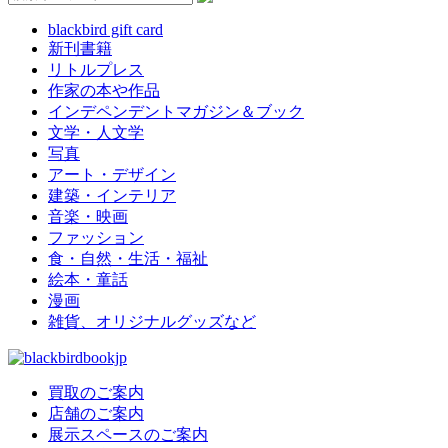
blackbird gift card
新刊書籍
リトルプレス
作家の本や作品
インデペンデントマガジン＆ブック
文学・人文学
写真
アート・デザイン
建築・インテリア
音楽・映画
ファッション
食・自然・生活・福祉
絵本・童話
漫画
雑貨、オリジナルグッズなど
買取のご案内
店舗のご案内
展示スペースのご案内