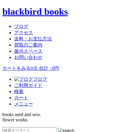
blackbird books
ブログ
アクセス
送料・お支払方法
買取のご案内
展示スペース
お問い合わせ
カートをみる
0点 合計 : 0円
ブログ
ご利用ガイド
検索
カート
メニュー
books used and new.
flower works.