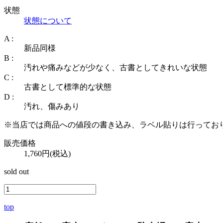
状態
状態について
A :
新品同様
B :
汚れや痛みなどが少なく、古書としてきれいな状態
C :
古書として標準的な状態
D :
汚れ、傷みあり
※当店では商品への値段の書き込み、ラベル貼りは行ってお
販売価格
1,760円(税込)
sold out
top