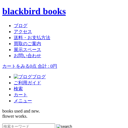
blackbird books
ブログ
アクセス
送料・お支払方法
買取のご案内
展示スペース
お問い合わせ
カートをみる
0点 合計 : 0円
ブログ
ご利用ガイド
検索
カート
メニュー
books used and new.
flower works.