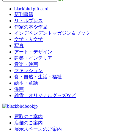
blackbird gift card
新刊書籍
リトルプレス
作家の本や作品
インデペンデントマガジン＆ブック
文学・人文学
写真
アート・デザイン
建築・インテリア
音楽・映画
ファッション
食・自然・生活・福祉
絵本・童話
漫画
雑貨、オリジナルグッズなど
買取のご案内
店舗のご案内
展示スペースのご案内