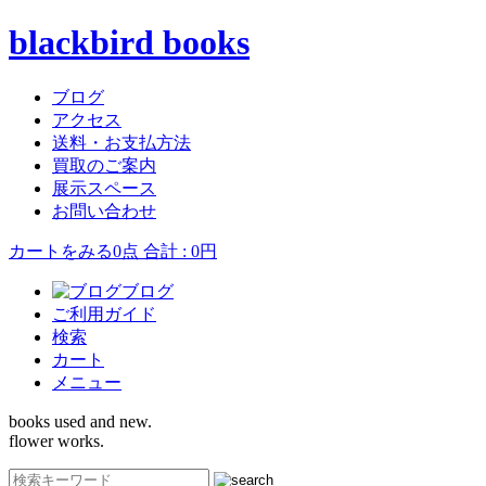
blackbird books
ブログ
アクセス
送料・お支払方法
買取のご案内
展示スペース
お問い合わせ
カートをみる
0点 合計 : 0円
ブログ
ご利用ガイド
検索
カート
メニュー
books used and new.
flower works.