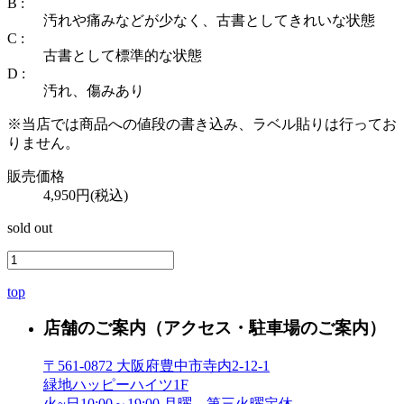
B :
汚れや痛みなどが少なく、古書としてきれいな状態
C :
古書として標準的な状態
D :
汚れ、傷みあり
※当店では商品への値段の書き込み、ラベル貼りは行ってお
りません。
販売価格
4,950円(税込)
sold out
top
店舗のご案内
（アクセス・駐車場のご案内）
〒561-0872 大阪府豊中市寺内2-12-1
緑地ハッピーハイツ1F
火~日10:00～19:00 月曜、第三火曜定休