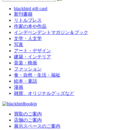
blackbird gift card
新刊書籍
リトルプレス
作家の本や作品
インデペンデントマガジン＆ブック
文学・人文学
写真
アート・デザイン
建築・インテリア
音楽・映画
ファッション
食・自然・生活・福祉
絵本・童話
漫画
雑貨、オリジナルグッズなど
買取のご案内
店舗のご案内
展示スペースのご案内