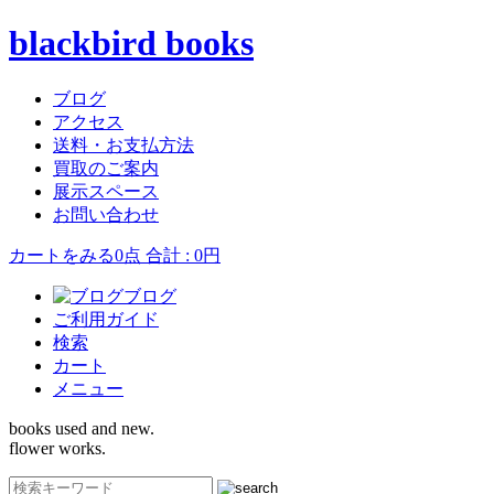
blackbird books
ブログ
アクセス
送料・お支払方法
買取のご案内
展示スペース
お問い合わせ
カートをみる
0点 合計 : 0円
ブログ
ご利用ガイド
検索
カート
メニュー
books used and new.
flower works.