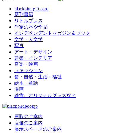
blackbird gift card
新刊書籍
リトルプレス
作家の本や作品
インデペンデントマガジン＆ブック
文学・人文学
写真
アート・デザイン
建築・インテリア
音楽・映画
ファッション
食・自然・生活・福祉
絵本・童話
漫画
雑貨、オリジナルグッズなど
買取のご案内
店舗のご案内
展示スペースのご案内