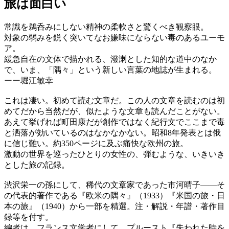
旅は面白い
常識を鵜呑みにしない精神の柔軟さと驚くべき観察眼。
対象の弱みを鋭く突いてなお嫌味にならない毒のあるユーモ
ア。
緩急自在の文体で描かれる、潑溂とした知的な道中のなか
で、いま、「隅々」という新しい言葉の地誌が生まれる。
ーー堀江敏幸
これは凄い。初めて読む文章だ。この人の文章を読むのは初
めてだから当然だが、似たような文章も読んだことがない。
あえて挙げれば町田康だが創作ではなく紀行文でここまで毒
と洒落が効いているのはなかなかない。昭和8年発表とは俄
に信じ難い。約350ページに及ぶ痛快な欧州の旅。
激動の世界を巡ったひとりの女性の、弾むような、いきいき
とした旅の記録。
渋沢栄一の孫にして、稀代の文章家であった市河晴子――そ
の代表的著作である『欧米の隅々』（1933）『米国の旅・日
本の旅』（1940）から一部を精選。注・解説・年譜・著作目
録等を付す。
編者は、フランス文学者にして、プルースト『失われた時を