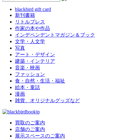
blackbird gift card
新刊書籍
リトルプレス
作家の本や作品
インデペンデントマガジン＆ブック
文学・人文学
写真
アート・デザイン
建築・インテリア
音楽・映画
ファッション
食・自然・生活・福祉
絵本・童話
漫画
雑貨、オリジナルグッズなど
買取のご案内
店舗のご案内
展示スペースのご案内