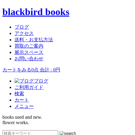
blackbird books
ブログ
アクセス
送料・お支払方法
買取のご案内
展示スペース
お問い合わせ
カートをみる
0点 合計 : 0円
ブログ
ご利用ガイド
検索
カート
メニュー
books used and new.
flower works.