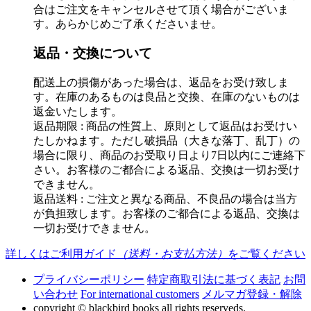
合はご注文をキャンセルさせて頂く場合がございま
す。あらかじめご了承くださいませ。
返品・交換について
配送上の損傷があった場合は、返品をお受け致しま
す。在庫のあるものは良品と交換、在庫のないものは
返金いたします。
返品期限 : 商品の性質上、原則として返品はお受けい
たしかねます。ただし破損品（大きな落丁、乱丁）の
場合に限り、商品のお受取り日より7日以内にご連絡下
さい。お客様のご都合による返品、交換は一切お受け
できません。
返品送料 : ご注文と異なる商品、不良品の場合は当方
が負担致します。お客様のご都合による返品、交換は
一切お受けできません。
詳しくはご利用ガイド
（送料・お支払方法）
をご覧ください
プライバシーポリシー
特定商取引法に基づく表記
お問
い合わせ
For international customers
メルマガ登録・解除
copyright © blackbird books all rights reserveds.