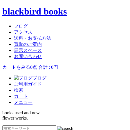
blackbird books
ブログ
アクセス
送料・お支払方法
買取のご案内
展示スペース
お問い合わせ
カートをみる
0点 合計 : 0円
ブログ
ご利用ガイド
検索
カート
メニュー
books used and new.
flower works.