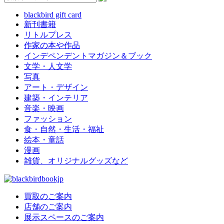
blackbird gift card
新刊書籍
リトルプレス
作家の本や作品
インデペンデントマガジン＆ブック
文学・人文学
写真
アート・デザイン
建築・インテリア
音楽・映画
ファッション
食・自然・生活・福祉
絵本・童話
漫画
雑貨、オリジナルグッズなど
買取のご案内
店舗のご案内
展示スペースのご案内