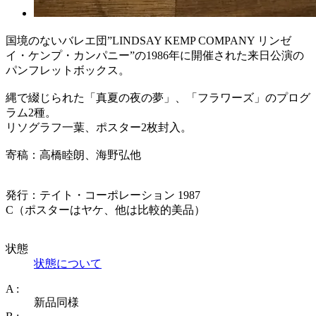
国境のないバレエ団”LINDSAY KEMP COMPANY リンゼ
イ・ケンプ・カンパニー”の1986年に開催された来日公演の
パンフレットボックス。
縄で綴じられた「真夏の夜の夢」、「フラワーズ」のプログ
ラム2種。
リソグラフ一葉、ポスター2枚封入。
寄稿：高橋睦朗、海野弘他
発行：テイト・コーポレーション 1987
C（ポスターはヤケ、他は比較的美品）
状態
状態について
A :
新品同様