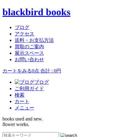
blackbird books
ブログ
アクセス
送料・お支払方法
買取のご案内
展示スペース
お問い合わせ
カートをみる
0点 合計 : 0円
ブログ
ご利用ガイド
検索
カート
メニュー
books used and new.
flower works.