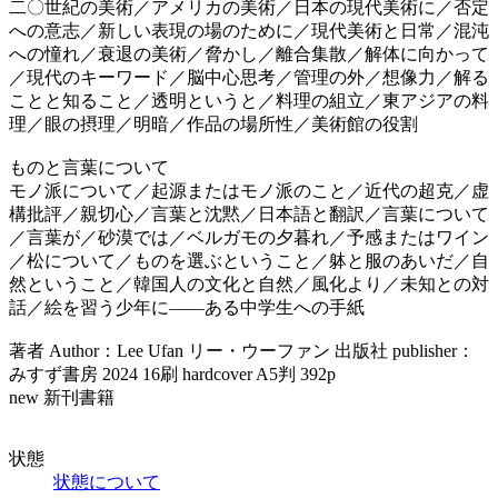
二〇世紀の美術／アメリカの美術／日本の現代美術に／否定
への意志／新しい表現の場のために／現代美術と日常／混沌
への憧れ／衰退の美術／脅かし／離合集散／解体に向かって
／現代のキーワード／脳中心思考／管理の外／想像力／解る
ことと知ること／透明というと／料理の組立／東アジアの料
理／眼の摂理／明暗／作品の場所性／美術館の役割
ものと言葉について
モノ派について／起源またはモノ派のこと／近代の超克／虚
構批評／親切心／言葉と沈黙／日本語と翻訳／言葉について
／言葉が／砂漠では／ベルガモの夕暮れ／予感またはワイン
／松について／ものを選ぶということ／躰と服のあいだ／自
然ということ／韓国人の文化と自然／風化より／未知との対
話／絵を習う少年に——ある中学生への手紙
著者 Author：Lee Ufan リー・ウーファン 出版社 publisher：
みすず書房 2024 16刷 hardcover A5判 392p
new 新刊書籍
状態
状態について