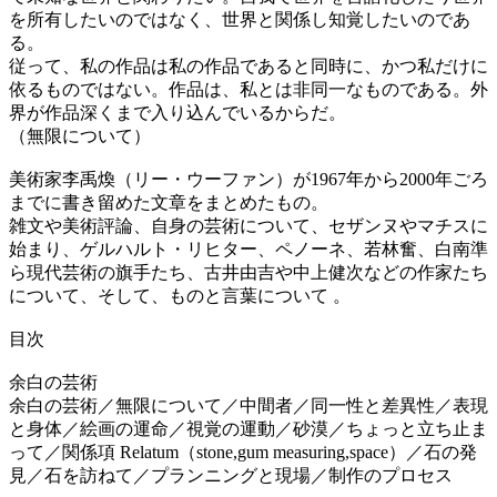
を所有したいのではなく、世界と関係し知覚したいのであ
る。
従って、私の作品は私の作品であると同時に、かつ私だけに
依るものではない。作品は、私とは非同一なものである。外
界が作品深くまで入り込んでいるからだ。
（無限について）
美術家李禹煥（リー・ウーファン）が1967年から2000年ごろ
までに書き留めた文章をまとめたもの。
雑文や美術評論、自身の芸術について、セザンヌやマチスに
始まり、ゲルハルト・リヒター、ペノーネ、若林奮、白南準
ら現代芸術の旗手たち、古井由吉や中上健次などの作家たち
について、そして、ものと言葉について 。
目次
余白の芸術
余白の芸術／無限について／中間者／同一性と差異性／表現
と身体／絵画の運命／視覚の運動／砂漠／ちょっと立ち止ま
って／関係項 Relatum（stone,gum measuring,space）／石の発
見／石を訪ねて／プランニングと現場／制作のプロセス