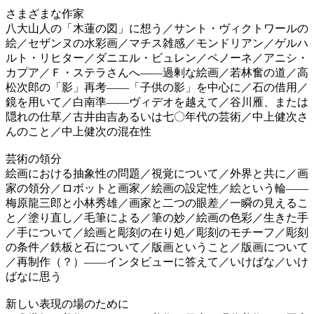
さまざまな作家
八大山人の「木蓮の図」に想う／サント・ヴィクトワールの
絵／セザンヌの水彩画／マチス雑感／モンドリアン／ゲルハ
ルト・リヒター／ダニエル・ビュレン／ペノーネ／アニシ・
カプア／Ｆ・ステラさんへ——過剰な絵画／若林奮の道／高
松次郎の「影」再考——「子供の影」を中心に／石の借用／
鏡を用いて／白南準——ヴィデオを越えて／谷川雁、または
隠れの仕草／古井由吉あるいは七〇年代の芸術／中上健次さ
んのこと／中上健次の混在性
芸術の領分
絵画における抽象性の問題／視覚について／外界と共に／画
家の領分／ロボットと画家／絵画の設定性／絵という輪——
梅原龍三郎と小林秀雄／画家と二つの眼差／一瞬の見えるこ
と／塗り直し／毛筆による／筆の妙／絵画の色彩／生きた手
／手について／絵画と彫刻の在り処／彫刻のモチーフ／彫刻
の条件／鉄板と石について／版画ということ／版画について
／再制作（？）——インタビューに答えて／いけばな／いけ
ばなに思う
新しい表現の場のために