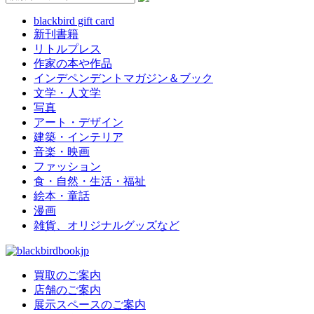
blackbird gift card
新刊書籍
リトルプレス
作家の本や作品
インデペンデントマガジン＆ブック
文学・人文学
写真
アート・デザイン
建築・インテリア
音楽・映画
ファッション
食・自然・生活・福祉
絵本・童話
漫画
雑貨、オリジナルグッズなど
買取のご案内
店舗のご案内
展示スペースのご案内