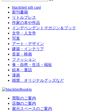
blackbird gift card
新刊書籍
リトルプレス
作家の本や作品
インデペンデントマガジン＆ブック
文学・人文学
写真
アート・デザイン
建築・インテリア
音楽・映画
ファッション
食・自然・生活・福祉
絵本・童話
漫画
雑貨、オリジナルグッズなど
買取のご案内
店舗のご案内
展示スペースのご案内