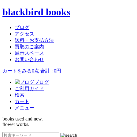
blackbird books
ブログ
アクセス
送料・お支払方法
買取のご案内
展示スペース
お問い合わせ
カートをみる
0点 合計 : 0円
ブログ
ご利用ガイド
検索
カート
メニュー
books used and new.
flower works.