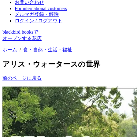
お問い合わせ
For international customers
メルマガ登録・解除
ログイン / ログアウト
blackbird booksで
オープンする花店
ホーム
/
食・自然・生活・福祉
アリス・ウォータースの世界
前のページに戻る