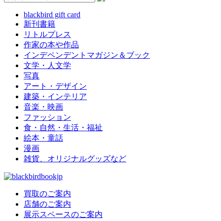
blackbird gift card
新刊書籍
リトルプレス
作家の本や作品
インデペンデントマガジン＆ブック
文学・人文学
写真
アート・デザイン
建築・インテリア
音楽・映画
ファッション
食・自然・生活・福祉
絵本・童話
漫画
雑貨、オリジナルグッズなど
買取のご案内
店舗のご案内
展示スペースのご案内