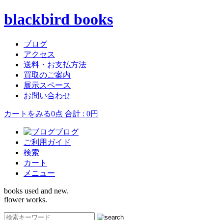
blackbird books
ブログ
アクセス
送料・お支払方法
買取のご案内
展示スペース
お問い合わせ
カートをみる
0点 合計 : 0円
ブログ
ご利用ガイド
検索
カート
メニュー
books used and new.
flower works.