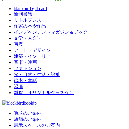
blackbird gift card
新刊書籍
リトルプレス
作家の本や作品
インデペンデントマガジン＆ブック
文学・人文学
写真
アート・デザイン
建築・インテリア
音楽・映画
ファッション
食・自然・生活・福祉
絵本・童話
漫画
雑貨、オリジナルグッズなど
買取のご案内
店舗のご案内
展示スペースのご案内