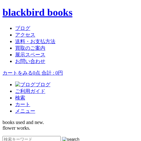
blackbird books
ブログ
アクセス
送料・お支払方法
買取のご案内
展示スペース
お問い合わせ
カートをみる
0点 合計 : 0円
ブログ
ご利用ガイド
検索
カート
メニュー
books used and new.
flower works.