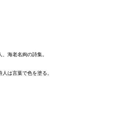
人、海老名絢の詩集。
詩人は言葉で色を塗る。