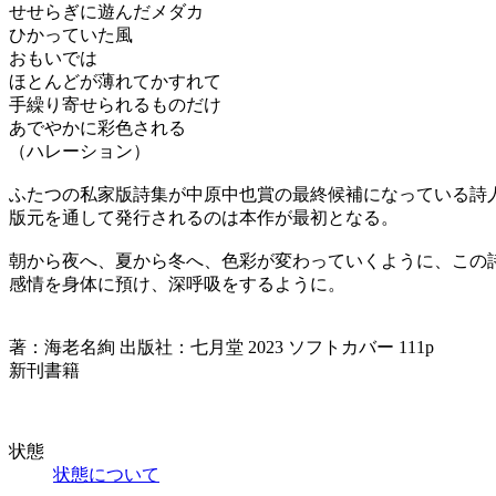
せせらぎに遊んだメダカ
ひかっていた風
おもいでは
ほとんどが薄れてかすれて
手繰り寄せられるものだけ
あでやかに彩色される
（ハレーション）
ふたつの私家版詩集が中原中也賞の最終候補になっている詩
版元を通して発行されるのは本作が最初となる。
朝から夜へ、夏から冬へ、色彩が変わっていくように、この
感情を身体に預け、深呼吸をするように。
著：海老名絢 出版社：七月堂 2023 ソフトカバー 111p
新刊書籍
状態
状態について