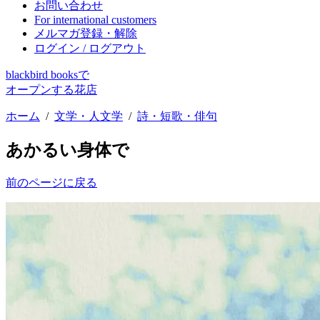
お問い合わせ
For international customers
メルマガ登録・解除
ログイン / ログアウト
blackbird booksで
オープンする花店
ホーム
/
文学・人文学
/
詩・短歌・俳句
あかるい身体で
前のページに戻る