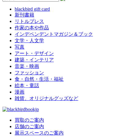
blackbird gift card
新刊書籍
リトルプレス
作家の本や作品
インデペンデントマガジン＆ブック
文学・人文学
写真
アート・デザイン
建築・インテリア
音楽・映画
ファッション
食・自然・生活・福祉
絵本・童話
漫画
雑貨、オリジナルグッズなど
買取のご案内
店舗のご案内
展示スペースのご案内