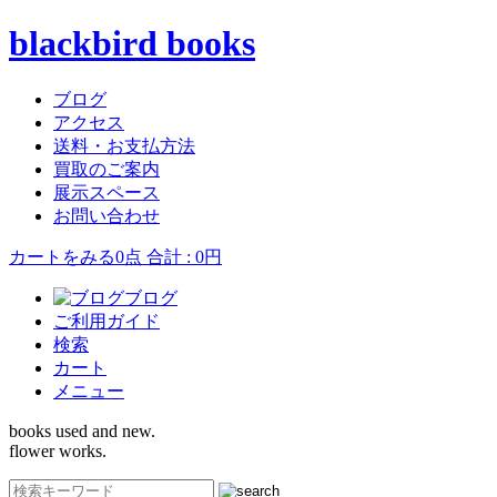
blackbird books
ブログ
アクセス
送料・お支払方法
買取のご案内
展示スペース
お問い合わせ
カートをみる
0点 合計 : 0円
ブログ
ご利用ガイド
検索
カート
メニュー
books used and new.
flower works.