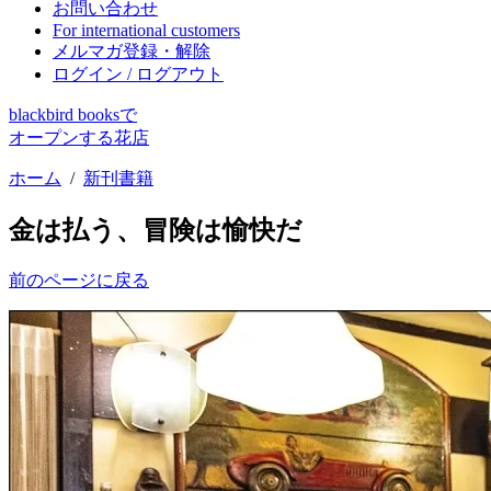
お問い合わせ
For international customers
メルマガ登録・解除
ログイン / ログアウト
blackbird booksで
オープンする花店
ホーム
/
新刊書籍
金は払う、冒険は愉快だ
前のページに戻る