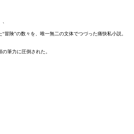
、、
“冒険”の数々を、唯一無二の文体でつづった痛快私小説。
類の筆力に圧倒された。