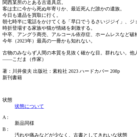
関西某所のとある古道具店。
客は主に今から死ぬ年寄りか、最近死んだ誰かの遺族。
今日も遺品を買取に行く。
朝七時半に電話をかけてくる「早口でうるさいジジイ」、ジ
時折登場する家族や猫が情緒を刺激する。
中卒、アングラ商売、アルコール依存症、ホームレスなど破
今年（2023年）最高の一冊かも知れない。
古物のみならず人間の本質を見抜く確かな目。群れない。他
――こだま（作家）
著：川井俊夫 出版社：素粒社 2023 ハードカバー 208p
新刊書籍
状態
状態について
A :
新品同様
B :
汚れや痛みなどが少なく、古書としてきれいな状態