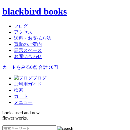
blackbird books
ブログ
アクセス
送料・お支払方法
買取のご案内
展示スペース
お問い合わせ
カートをみる
0点 合計 : 0円
ブログ
ご利用ガイド
検索
カート
メニュー
books used and new.
flower works.