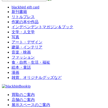
blackbird gift card
新刊書籍
リトルプレス
作家の本や作品
インデペンデントマガジン＆ブック
文学・人文学
写真
アート・デザイン
建築・インテリア
音楽・映画
ファッション
食・自然・生活・福祉
絵本・童話
漫画
雑貨、オリジナルグッズなど
買取のご案内
店舗のご案内
展示スペースのご案内