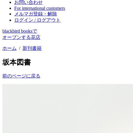
お問い合わせ
For international customers
メルマガ登録・解除
ログイン / ログアウト
blackbird booksで
オープンする花店
ホーム
/
新刊書籍
坂本図書
前のページに戻る