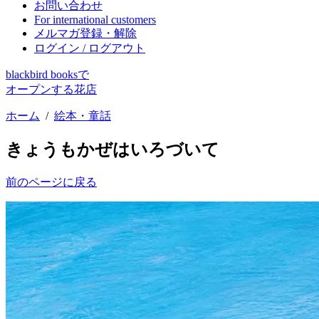
お問い合わせ
For international customers
メルマガ登録・解除
ログイン / ログアウト
blackbird booksで
オープンする花店
ホーム
/
絵本・童話
きょうもかぜはいろづいて
前のページに戻る