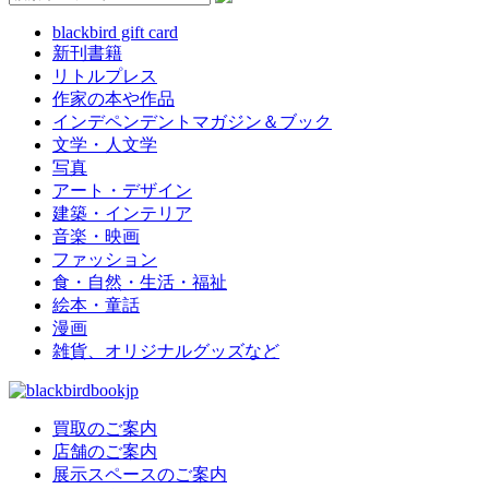
blackbird gift card
新刊書籍
リトルプレス
作家の本や作品
インデペンデントマガジン＆ブック
文学・人文学
写真
アート・デザイン
建築・インテリア
音楽・映画
ファッション
食・自然・生活・福祉
絵本・童話
漫画
雑貨、オリジナルグッズなど
買取のご案内
店舗のご案内
展示スペースのご案内