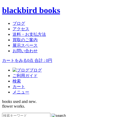
blackbird books
ブログ
アクセス
送料・お支払方法
買取のご案内
展示スペース
お問い合わせ
カートをみる
0点 合計 : 0円
ブログ
ご利用ガイド
検索
カート
メニュー
books used and new.
flower works.