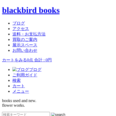
blackbird books
ブログ
アクセス
送料・お支払方法
買取のご案内
展示スペース
お問い合わせ
カートをみる
0点 合計 : 0円
ブログ
ご利用ガイド
検索
カート
メニュー
books used and new.
flower works.