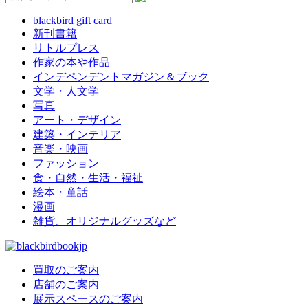
blackbird gift card
新刊書籍
リトルプレス
作家の本や作品
インデペンデントマガジン＆ブック
文学・人文学
写真
アート・デザイン
建築・インテリア
音楽・映画
ファッション
食・自然・生活・福祉
絵本・童話
漫画
雑貨、オリジナルグッズなど
買取のご案内
店舗のご案内
展示スペースのご案内